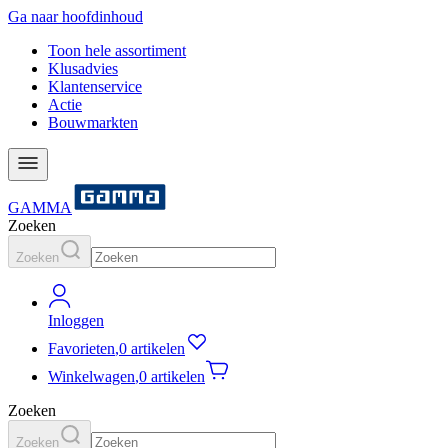
Ga naar hoofdinhoud
Toon hele assortiment
Klusadvies
Klantenservice
Actie
Bouwmarkten
GAMMA
Zoeken
Zoeken
Inloggen
Favorieten
,
0 artikelen
Winkelwagen
,
0 artikelen
Zoeken
Zoeken