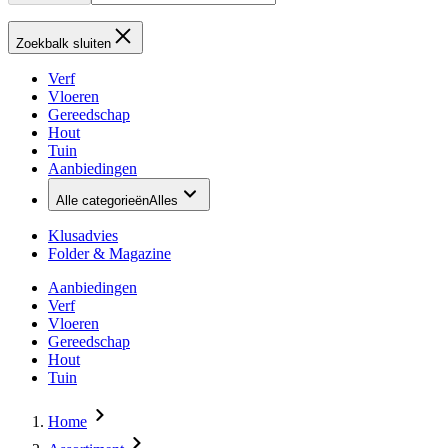
Zoekbalk sluiten
Verf
Vloeren
Gereedschap
Hout
Tuin
Aanbiedingen
Alle categorieën
Alles
Klusadvies
Folder & Magazine
Aanbiedingen
Verf
Vloeren
Gereedschap
Hout
Tuin
Home