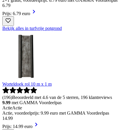
2+1 gratis, voordeelprijs: 6.79 euro met GAMMA Voordeelpas
6
.
79
Prijs: 6.79 euro
Bekijk alles in turfvrije potgrond
Worteldoek rol 10 m x 1 m
(
196
)
Beoordeeld met 4.6 van de 5 sterren, 196 klantreviews
9.99
met GAMMA Voordeelpas
Actie
Actie
Actie, voordeelprijs: 9.99 euro met GAMMA Voordeelpas
14
.
99
Prijs: 14.99 euro