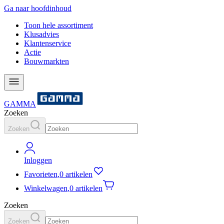
Ga naar hoofdinhoud
Toon hele assortiment
Klusadvies
Klantenservice
Actie
Bouwmarkten
GAMMA
Zoeken
Zoeken
Inloggen
Favorieten
,
0 artikelen
Winkelwagen
,
0 artikelen
Zoeken
Zoeken