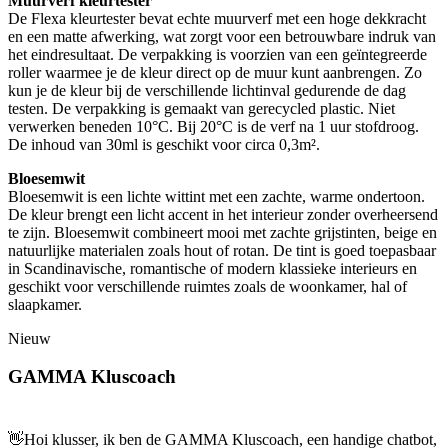
Muurverf kleurtester
De Flexa kleurtester bevat echte muurverf met een hoge dekkracht
en een matte afwerking, wat zorgt voor een betrouwbare indruk van
het eindresultaat. De verpakking is voorzien van een geïntegreerde
roller waarmee je de kleur direct op de muur kunt aanbrengen. Zo
kun je de kleur bij de verschillende lichtinval gedurende de dag
testen. De verpakking is gemaakt van gerecycled plastic. Niet
verwerken beneden 10°C. Bij 20°C is de verf na 1 uur stofdroog.
De inhoud van 30ml is geschikt voor circa 0,3m².
Bloesemwit
Bloesemwit is een lichte wittint met een zachte, warme ondertoon.
De kleur brengt een licht accent in het interieur zonder overheersend
te zijn. Bloesemwit combineert mooi met zachte grijstinten, beige en
natuurlijke materialen zoals hout of rotan. De tint is goed toepasbaar
in Scandinavische, romantische of modern klassieke interieurs en
geschikt voor verschillende ruimtes zoals de woonkamer, hal of
slaapkamer.
Nieuw
GAMMA Kluscoach
👋
Hoi klusser, ik ben de GAMMA Kluscoach, een handige chatbot,