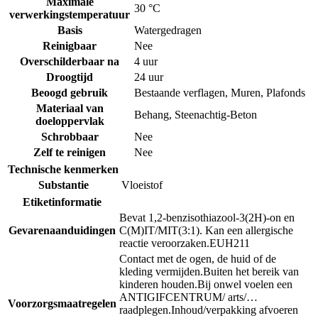
Maximale
30 °C
verwerkingstemperatuur
Basis
Watergedragen
Reinigbaar
Nee
Overschilderbaar na
4 uur
Droogtijd
24 uur
Beoogd gebruik
Bestaande verflagen
,
Muren
,
Plafonds
Materiaal van
Behang
,
Steenachtig-Beton
doeloppervlak
Schrobbaar
Nee
Zelf te reinigen
Nee
Technische kenmerken
Substantie
Vloeistof
Etiketinformatie
Bevat 1,2-benzisothiazool-3(2H)-on en
Gevarenaanduidingen
C(M)IT/MIT(3:1). Kan een allergische
reactie veroorzaken.
EUH211
Contact met de ogen, de huid of de
kleding vermijden.
Buiten het bereik van
kinderen houden.
Bij onwel voelen een
ANTIGIFCENTRUM/ arts/…
Voorzorgsmaatregelen
raadplegen.
Inhoud/verpakking afvoeren