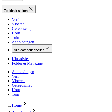
Zoekbalk sluiten
Verf
Vloeren
Gereedschap
Hout
Tuin
Aanbiedingen
Alle categorieën
Alles
Klusadvies
Folder & Magazine
Aanbiedingen
Verf
Vloeren
Gereedschap
Hout
Tuin
Home