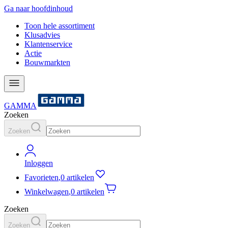
Ga naar hoofdinhoud
Toon hele assortiment
Klusadvies
Klantenservice
Actie
Bouwmarkten
GAMMA
Zoeken
Zoeken
Inloggen
Favorieten
,
0 artikelen
Winkelwagen
,
0 artikelen
Zoeken
Zoeken