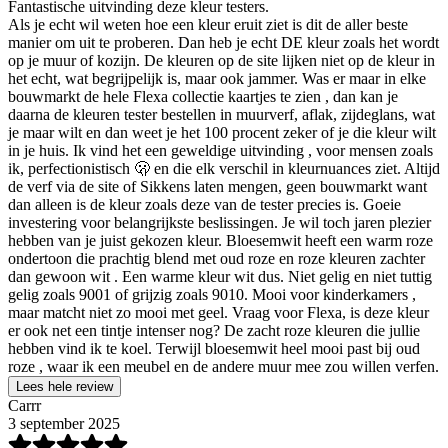
Fantastische uitvinding deze kleur testers.
Als je echt wil weten hoe een kleur eruit ziet is dit de aller beste
manier om uit te proberen. Dan heb je echt DE kleur zoals het wordt
op je muur of kozijn. De kleuren op de site lijken niet op de kleur in
het echt, wat begrijpelijk is, maar ook jammer. Was er maar in elke
bouwmarkt de hele Flexa collectie kaartjes te zien , dan kan je
daarna de kleuren tester bestellen in muurverf, aflak, zijdeglans, wat
je maar wilt en dan weet je het 100 procent zeker of je die kleur wilt
in je huis. Ik vind het een geweldige uitvinding , voor mensen zoals
ik, perfectionistisch 🫢 en die elk verschil in kleurnuances ziet. Altijd
de verf via de site of Sikkens laten mengen, geen bouwmarkt want
dan alleen is de kleur zoals deze van de tester precies is. Goeie
investering voor belangrijkste beslissingen. Je wil toch jaren plezier
hebben van je juist gekozen kleur. Bloesemwit heeft een warm roze
ondertoon die prachtig blend met oud roze en roze kleuren zachter
dan gewoon wit . Een warme kleur wit dus. Niet gelig en niet tuttig
gelig zoals 9001 of grijzig zoals 9010. Mooi voor kinderkamers ,
maar matcht niet zo mooi met geel. Vraag voor Flexa, is deze kleur
er ook net een tintje intenser nog? De zacht roze kleuren die jullie
hebben vind ik te koel. Terwijl bloesemwit heel mooi past bij oud
roze , waar ik een meubel en de andere muur mee zou willen verfen.
Lees hele review
Carrr
3 september 2025