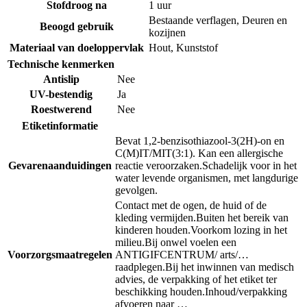
Stofdroog na
1 uur
Bestaande verflagen
,
Deuren en
Beoogd gebruik
kozijnen
Materiaal van doeloppervlak
Hout
,
Kunststof
Technische kenmerken
Antislip
Nee
UV-bestendig
Ja
Roestwerend
Nee
Etiketinformatie
Bevat 1,2-benzisothiazool-3(2H)-on en
C(M)IT/MIT(3:1). Kan een allergische
Gevarenaanduidingen
reactie veroorzaken.
Schadelijk voor in het
water levende organismen, met langdurige
gevolgen.
Contact met de ogen, de huid of de
kleding vermijden.
Buiten het bereik van
kinderen houden.
Voorkom lozing in het
milieu.
Bij onwel voelen een
Voorzorgsmaatregelen
ANTIGIFCENTRUM/ arts/…
raadplegen.
Bij het inwinnen van medisch
advies, de verpakking of het etiket ter
beschikking houden.
Inhoud/verpakking
afvoeren naar …