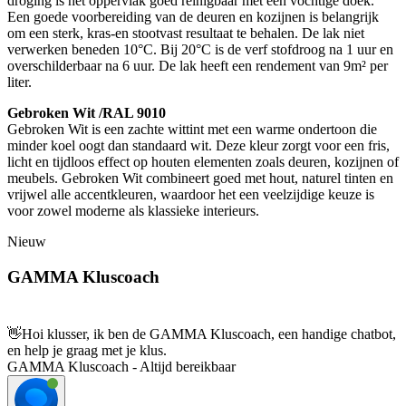
droging is het oppervlak goed reinigbaar met een vochtige doek.
Een goede voorbereiding van de deuren en kozijnen is belangrijk
om een sterk, kras-en stootvast resultaat te behalen. De lak niet
verwerken beneden 10°C. Bij 20°C is de verf stofdroog na 1 uur en
overschilderbaar na 6 uur. De lak heeft een rendement van 9m² per
liter.
Gebroken Wit /RAL 9010
Gebroken Wit is een zachte wittint met een warme ondertoon die
minder koel oogt dan standaard wit. Deze kleur zorgt voor een fris,
licht en tijdloos effect op houten elementen zoals deuren, kozijnen of
meubels. Gebroken Wit combineert goed met hout, naturel tinten en
vrijwel alle accentkleuren, waardoor het een veelzijdige keuze is
voor zowel moderne als klassieke interieurs.
Nieuw
GAMMA Kluscoach
👋
Hoi klusser, ik ben de GAMMA Kluscoach, een handige chatbot,
en help je graag met je klus.
GAMMA Kluscoach - Altijd bereikbaar