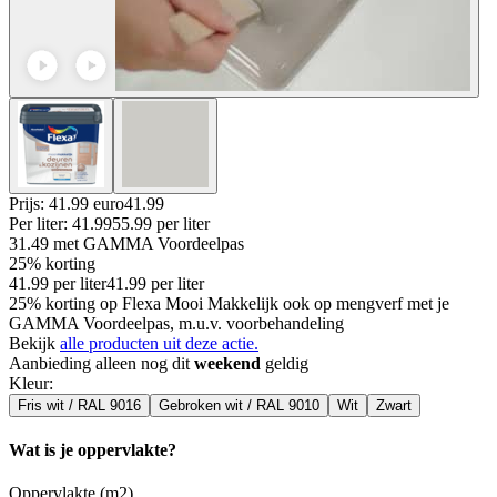
Prijs: 41.99 euro
41
.
99
Per
liter
:
41.99
55.99
per
liter
31.49
met GAMMA Voordeelpas
25% korting
41.99
per
liter
41.99
per
liter
25% korting op Flexa Mooi Makkelijk ook op mengverf met je
GAMMA Voordeelpas, m.u.v. voorbehandeling
Bekijk
alle producten uit deze actie.
Aanbieding alleen nog dit
weekend
geldig
Kleur
:
Fris wit / RAL 9016
Gebroken wit / RAL 9010
Wit
Zwart
Wat is je oppervlakte?
Oppervlakte (m2)