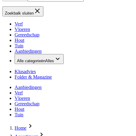
Zoekbalk sluiten
Verf
Vloeren
Gereedschap
Hout
Tuin
Aanbiedingen
Alle categorieën
Alles
Klusadvies
Folder & Magazine
Aanbiedingen
Verf
Vloeren
Gereedschap
Hout
Tuin
Home