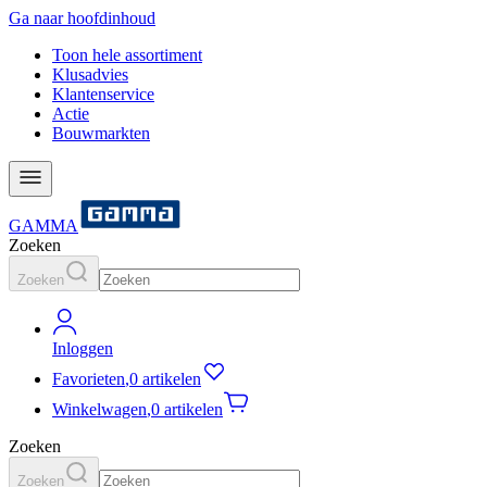
Ga naar hoofdinhoud
Toon hele assortiment
Klusadvies
Klantenservice
Actie
Bouwmarkten
GAMMA
Zoeken
Zoeken
Inloggen
Favorieten
,
0 artikelen
Winkelwagen
,
0 artikelen
Zoeken
Zoeken