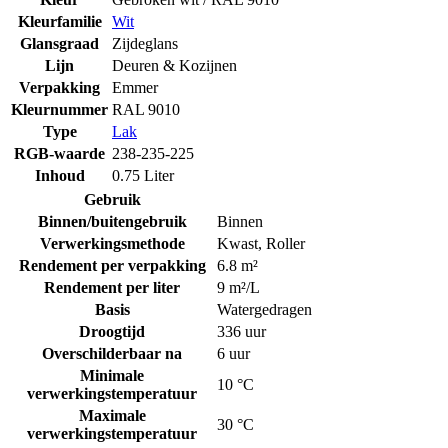
Kleurfamilie
Wit
Glansgraad
Zijdeglans
Lijn
Deuren & Kozijnen
Verpakking
Emmer
Kleurnummer
RAL 9010
Type
Lak
RGB-waarde
238-235-225
Inhoud
0.75 Liter
Gebruik
Binnen/buitengebruik
Binnen
Verwerkingsmethode
Kwast
,
Roller
Rendement per verpakking
6.8 m²
Rendement per liter
9 m²/L
Basis
Watergedragen
Droogtijd
336 uur
Overschilderbaar na
6 uur
Minimale
10 °C
verwerkingstemperatuur
Maximale
30 °C
verwerkingstemperatuur