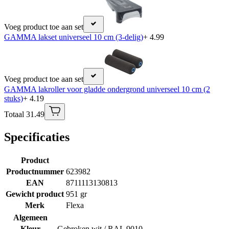
Voeg product toe aan set
GAMMA lakset universeel 10 cm (3-delig)
+ 4.99
Voeg product toe aan set
GAMMA lakroller voor gladde ondergrond universeel 10 cm (2
stuks)
+ 4.19
Totaal 31.49
Specificaties
Product
Productnummer
623982
EAN
8711113130813
Gewicht product
951 gr
Merk
Flexa
Algemeen
Kleur
Gebroken wit / RAL 9010