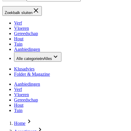
Zoekbalk sluiten
Verf
Vloeren
Gereedschap
Hout
Tuin
Aanbiedingen
Alle categorieën
Alles
Klusadvies
Folder & Magazine
Aanbiedingen
Verf
Vloeren
Gereedschap
Hout
Tuin
Home