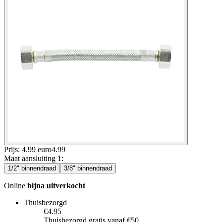
Prijs: 4.99 euro
4
.
99
Maat aansluiting 1
:
1/2" binnendraad
3/8" binnendraad
Online
bijna uitverkocht
Thuisbezorgd
€4.95
Thuisbezorgd gratis vanaf €50