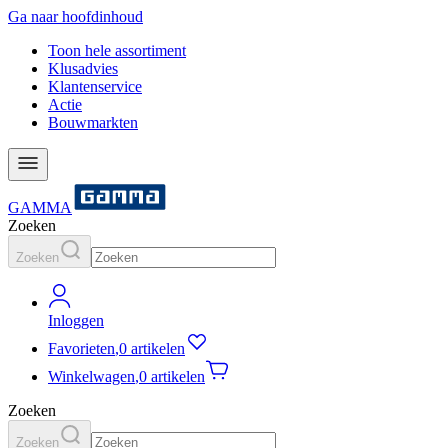
Ga naar hoofdinhoud
Toon hele assortiment
Klusadvies
Klantenservice
Actie
Bouwmarkten
GAMMA
Zoeken
Zoeken
Inloggen
Favorieten
,
0 artikelen
Winkelwagen
,
0 artikelen
Zoeken
Zoeken