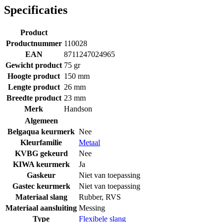
Specificaties
Product
Productnummer
110028
EAN
8711247024965
Gewicht product
75 gr
Hoogte product
150 mm
Lengte product
26 mm
Breedte product
23 mm
Merk
Handson
Algemeen
Belgaqua keurmerk
Nee
Kleurfamilie
Metaal
KVBG gekeurd
Nee
KIWA keurmerk
Ja
Gaskeur
Niet van toepassing
Gastec keurmerk
Niet van toepassing
Materiaal slang
Rubber
,
RVS
Materiaal aansluiting
Messing
Type
Flexibele slang