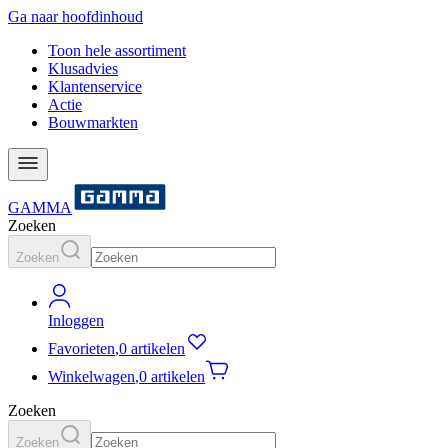
Ga naar hoofdinhoud
Toon hele assortiment
Klusadvies
Klantenservice
Actie
Bouwmarkten
GAMMA
Zoeken
Zoeken
Inloggen
Favorieten
,
0 artikelen
Winkelwagen
,
0 artikelen
Zoeken
Zoeken