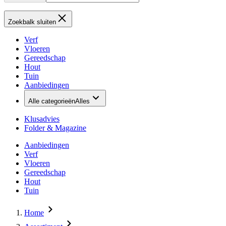
Zoekbalk sluiten
Verf
Vloeren
Gereedschap
Hout
Tuin
Aanbiedingen
Alle categorieën
Alles
Klusadvies
Folder & Magazine
Aanbiedingen
Verf
Vloeren
Gereedschap
Hout
Tuin
Home