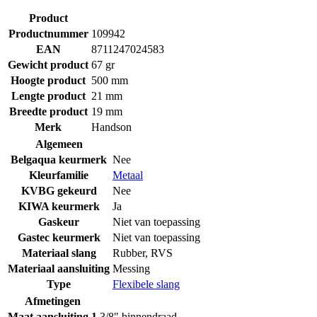
Product
Productnummer
109942
EAN
8711247024583
Gewicht product
67 gr
Hoogte product
500 mm
Lengte product
21 mm
Breedte product
19 mm
Merk
Handson
Algemeen
Belgaqua keurmerk
Nee
Kleurfamilie
Metaal
KVBG gekeurd
Nee
KIWA keurmerk
Ja
Gaskeur
Niet van toepassing
Gastec keurmerk
Niet van toepassing
Materiaal slang
Rubber
,
RVS
Materiaal aansluiting
Messing
Type
Flexibele slang
Afmetingen
Maat aansluiting 1
3/8" binnendraad