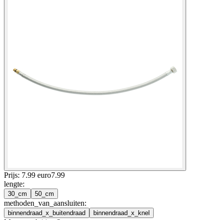
Prijs: 7.99 euro
7
.
99
lengte
:
30_cm
50_cm
methoden_van_aansluiten
:
binnendraad_x_buitendraad
binnendraad_x_knel