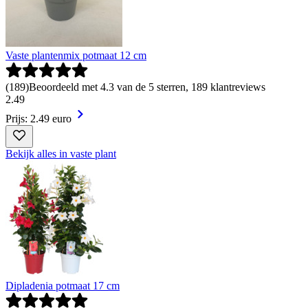
Vaste plantenmix potmaat 12 cm
(
189
)
Beoordeeld met 4.3 van de 5 sterren, 189 klantreviews
2
.
49
Prijs: 2.49 euro
Bekijk alles in vaste plant
Dipladenia potmaat 17 cm