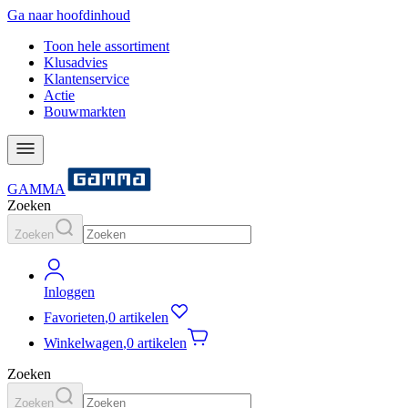
Ga naar hoofdinhoud
Toon hele assortiment
Klusadvies
Klantenservice
Actie
Bouwmarkten
GAMMA
Zoeken
Zoeken
Inloggen
Favorieten
,
0 artikelen
Winkelwagen
,
0 artikelen
Zoeken
Zoeken