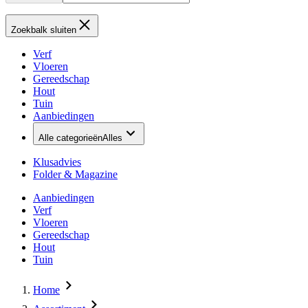
Zoekbalk sluiten
Verf
Vloeren
Gereedschap
Hout
Tuin
Aanbiedingen
Alle categorieën
Alles
Klusadvies
Folder & Magazine
Aanbiedingen
Verf
Vloeren
Gereedschap
Hout
Tuin
Home