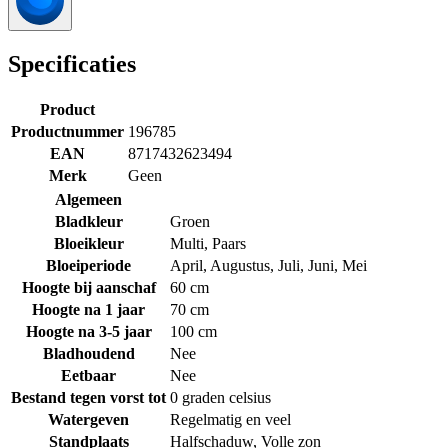
Specificaties
Product
Productnummer
196785
EAN
8717432623494
Merk
Geen
Algemeen
Bladkleur
Groen
Bloeikleur
Multi
,
Paars
Bloeiperiode
April
,
Augustus
,
Juli
,
Juni
,
Mei
Hoogte bij aanschaf
60 cm
Hoogte na 1 jaar
70 cm
Hoogte na 3-5 jaar
100 cm
Bladhoudend
Nee
Eetbaar
Nee
Bestand tegen vorst tot
0 graden celsius
Watergeven
Regelmatig en veel
Standplaats
Halfschaduw
,
Volle zon