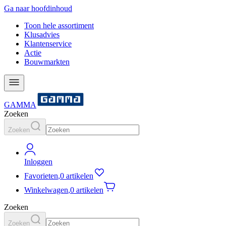
Ga naar hoofdinhoud
Toon hele assortiment
Klusadvies
Klantenservice
Actie
Bouwmarkten
GAMMA
Zoeken
Zoeken
Inloggen
Favorieten
,
0 artikelen
Winkelwagen
,
0 artikelen
Zoeken
Zoeken