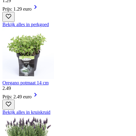
1
.
29
Prijs: 1.29 euro
Bekijk alles in perkgoed
Oregano potmaat 14 cm
2
.
49
Prijs: 2.49 euro
Bekijk alles in kruiskruid