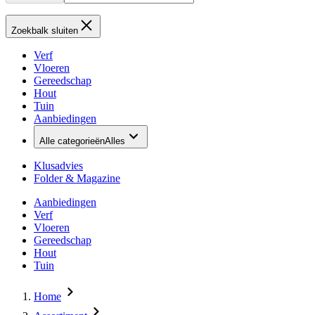
Zoekbalk sluiten
Verf
Vloeren
Gereedschap
Hout
Tuin
Aanbiedingen
Alle categorieën
Alles
Klusadvies
Folder & Magazine
Aanbiedingen
Verf
Vloeren
Gereedschap
Hout
Tuin
Home