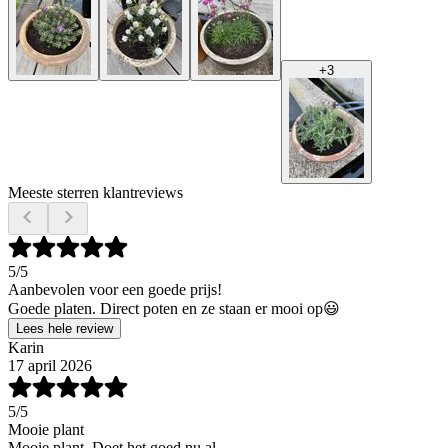
+
3
Meeste sterren klantreviews
5
/5
Aanbevolen voor een goede prijs!
Goede platen. Direct poten en ze staan er mooi op😃
Lees hele review
Karin
17 april 2026
5
/5
Mooie plant
Mooie plant. Doet het goed nu al