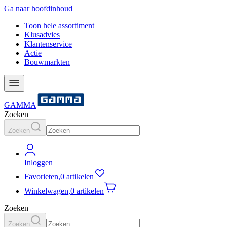
Ga naar hoofdinhoud
Toon hele assortiment
Klusadvies
Klantenservice
Actie
Bouwmarkten
GAMMA
Zoeken
Zoeken
Inloggen
Favorieten
,
0 artikelen
Winkelwagen
,
0 artikelen
Zoeken
Zoeken