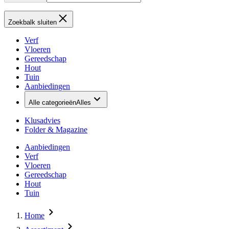
Zoekbalk sluiten
Verf
Vloeren
Gereedschap
Hout
Tuin
Aanbiedingen
Alle categorieën
Alles
Klusadvies
Folder & Magazine
Aanbiedingen
Verf
Vloeren
Gereedschap
Hout
Tuin
Home