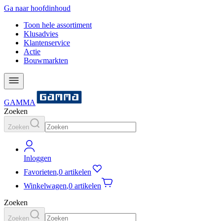
Ga naar hoofdinhoud
Toon hele assortiment
Klusadvies
Klantenservice
Actie
Bouwmarkten
GAMMA
Zoeken
Zoeken
Inloggen
Favorieten
,
0 artikelen
Winkelwagen
,
0 artikelen
Zoeken
Zoeken