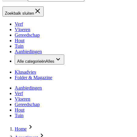
Zoekbalk sluiten
Verf
Vloeren
Gereedschap
Hout
Tuin
Aanbiedingen
Alle categorieën
Alles
Klusadvies
Folder & Magazine
Aanbiedingen
Verf
Vloeren
Gereedschap
Hout
Tuin
Home