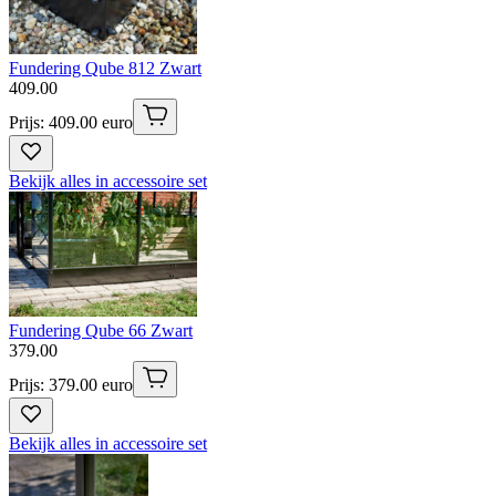
Fundering Qube 812 Zwart
409
.
00
Prijs: 409.00 euro
Bekijk alles in accessoire set
Fundering Qube 66 Zwart
379
.
00
Prijs: 379.00 euro
Bekijk alles in accessoire set