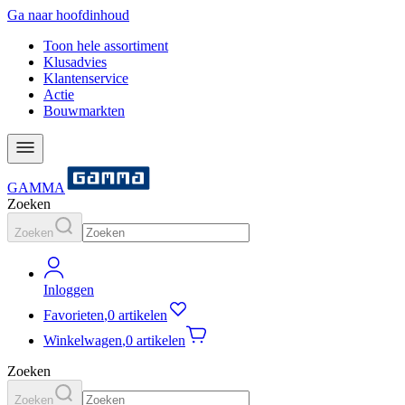
Ga naar hoofdinhoud
Toon hele assortiment
Klusadvies
Klantenservice
Actie
Bouwmarkten
GAMMA
Zoeken
Zoeken
Inloggen
Favorieten
,
0 artikelen
Winkelwagen
,
0 artikelen
Zoeken
Zoeken