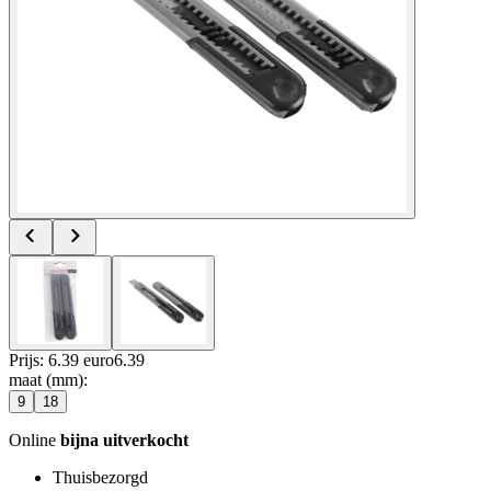
Prijs: 6.39 euro
6
.
39
maat (mm)
:
9
18
Online
bijna uitverkocht
Thuisbezorgd