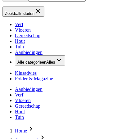
Zoekbalk sluiten
Verf
Vloeren
Gereedschap
Hout
Tuin
Aanbiedingen
Alle categorieën
Alles
Klusadvies
Folder & Magazine
Aanbiedingen
Verf
Vloeren
Gereedschap
Hout
Tuin
Home