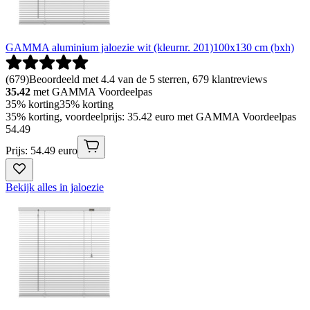
GAMMA aluminium jaloezie wit (kleurnr. 201)100x130 cm (bxh)
(
679
)
Beoordeeld met 4.4 van de 5 sterren, 679 klantreviews
35.42
met GAMMA Voordeelpas
35% korting
35% korting
35% korting, voordeelprijs: 35.42 euro met GAMMA Voordeelpas
54
.
49
Prijs: 54.49 euro
Bekijk alles in jaloezie