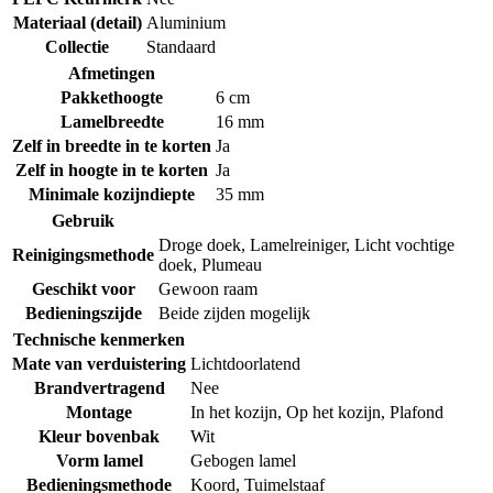
Materiaal (detail)
Aluminium
Collectie
Standaard
Afmetingen
Pakkethoogte
6 cm
Lamelbreedte
16 mm
Zelf in breedte in te korten
Ja
Zelf in hoogte in te korten
Ja
Minimale kozijndiepte
35 mm
Gebruik
Droge doek
,
Lamelreiniger
,
Licht vochtige
Reinigingsmethode
doek
,
Plumeau
Geschikt voor
Gewoon raam
Bedieningszijde
Beide zijden mogelijk
Technische kenmerken
Mate van verduistering
Lichtdoorlatend
Brandvertragend
Nee
Montage
In het kozijn
,
Op het kozijn
,
Plafond
Kleur bovenbak
Wit
Vorm lamel
Gebogen lamel
Bedieningsmethode
Koord
,
Tuimelstaaf