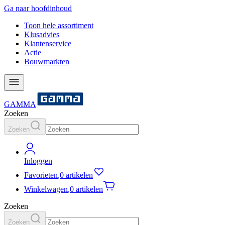
Ga naar hoofdinhoud
Toon hele assortiment
Klusadvies
Klantenservice
Actie
Bouwmarkten
GAMMA
Zoeken
Zoeken
Inloggen
Favorieten
,
0 artikelen
Winkelwagen
,
0 artikelen
Zoeken
Zoeken