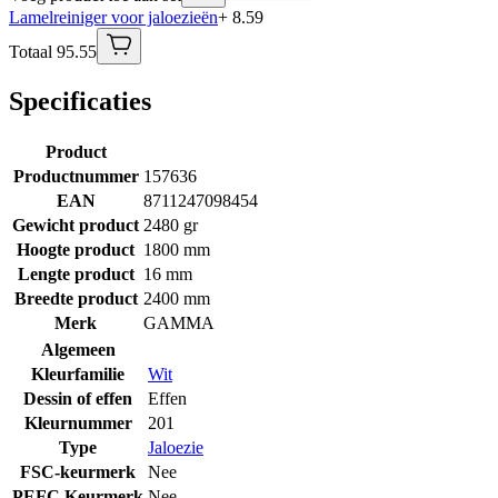
Lamelreiniger voor jaloezieën
+ 8.59
Totaal 95.55
Specificaties
Product
Productnummer
157636
EAN
8711247098454
Gewicht product
2480 gr
Hoogte product
1800 mm
Lengte product
16 mm
Breedte product
2400 mm
Merk
GAMMA
Algemeen
Kleurfamilie
Wit
Dessin of effen
Effen
Kleurnummer
201
Type
Jaloezie
FSC-keurmerk
Nee
PEFC Keurmerk
Nee