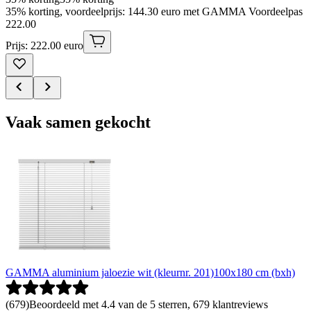
35% korting, voordeelprijs: 144.30 euro met GAMMA Voordeelpas
222
.
00
Prijs: 222.00 euro
Vaak samen gekocht
GAMMA aluminium jaloezie wit (kleurnr. 201)100x180 cm (bxh)
(
679
)
Beoordeeld met 4.4 van de 5 sterren, 679 klantreviews