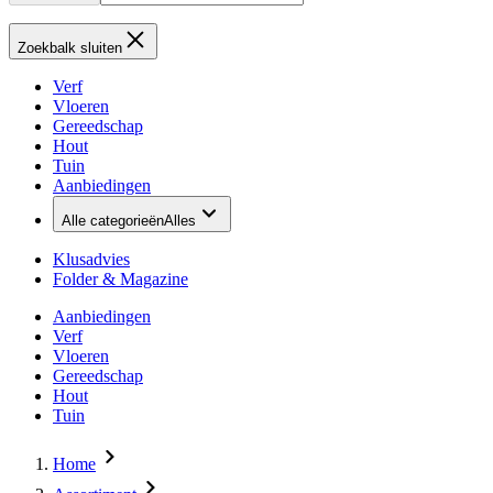
Zoekbalk sluiten
Verf
Vloeren
Gereedschap
Hout
Tuin
Aanbiedingen
Alle categorieën
Alles
Klusadvies
Folder & Magazine
Aanbiedingen
Verf
Vloeren
Gereedschap
Hout
Tuin
Home