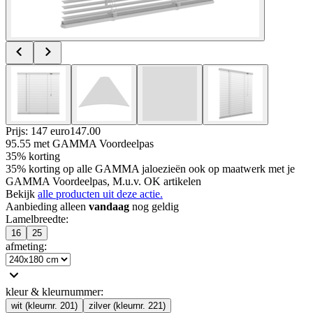
Prijs: 147 euro
147
.
00
95.55
met GAMMA Voordeelpas
35% korting
35% korting op alle GAMMA jaloezieën ook op maatwerk met je
GAMMA Voordeelpas, M.u.v. OK artikelen
Bekijk
alle producten uit deze actie.
Aanbieding alleen
vandaag
nog geldig
Lamelbreedte
:
16
25
afmeting
:
kleur & kleurnummer
:
wit (kleurnr. 201)
zilver (kleurnr. 221)