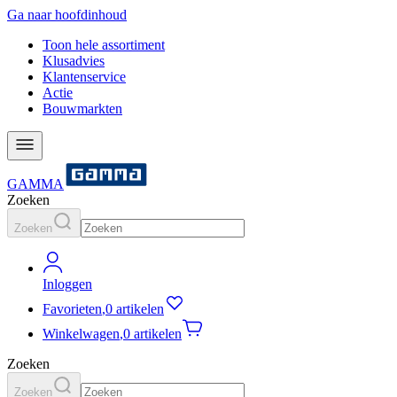
Ga naar hoofdinhoud
Toon hele assortiment
Klusadvies
Klantenservice
Actie
Bouwmarkten
GAMMA
Zoeken
Zoeken
Inloggen
Favorieten
,
0 artikelen
Winkelwagen
,
0 artikelen
Zoeken
Zoeken