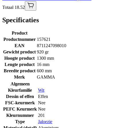
Totaal 18.52
Specificaties
Product
Productnummer
157621
EAN
8711247098010
Gewicht product
920 gr
Hoogte product
1300 mm
Lengte product
16 mm
Breedte product
600 mm
Merk
GAMMA
Algemeen
Kleurfamilie
Wit
Dessin of effen
Effen
FSC-keurmerk
Nee
PEFC Keurmerk
Nee
Kleurnummer
201
Type
Jaloezie
Materiaal (detail)
Aluminium