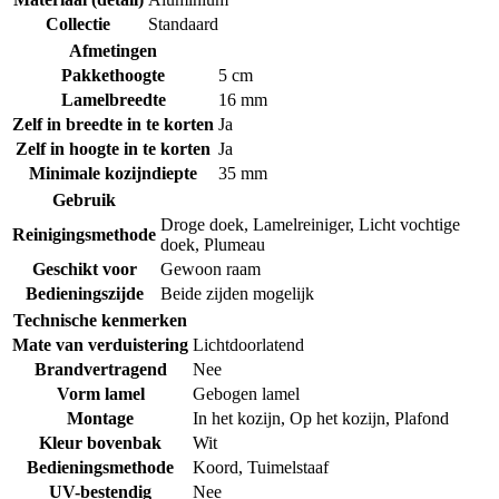
Collectie
Standaard
Afmetingen
Pakkethoogte
5 cm
Lamelbreedte
16 mm
Zelf in breedte in te korten
Ja
Zelf in hoogte in te korten
Ja
Minimale kozijndiepte
35 mm
Gebruik
Droge doek
,
Lamelreiniger
,
Licht vochtige
Reinigingsmethode
doek
,
Plumeau
Geschikt voor
Gewoon raam
Bedieningszijde
Beide zijden mogelijk
Technische kenmerken
Mate van verduistering
Lichtdoorlatend
Brandvertragend
Nee
Vorm lamel
Gebogen lamel
Montage
In het kozijn
,
Op het kozijn
,
Plafond
Kleur bovenbak
Wit
Bedieningsmethode
Koord
,
Tuimelstaaf
UV-bestendig
Nee