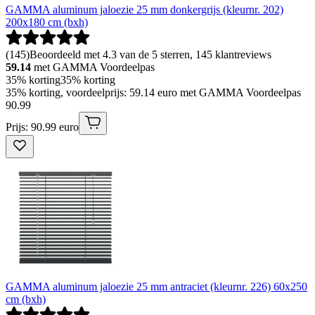
GAMMA aluminum jaloezie 25 mm donkergrijs (kleurnr. 202)
200x180 cm (bxh)
(
145
)
Beoordeeld met 4.3 van de 5 sterren, 145 klantreviews
59.14
met GAMMA Voordeelpas
35% korting
35% korting
35% korting, voordeelprijs: 59.14 euro met GAMMA Voordeelpas
90
.
99
Prijs: 90.99 euro
GAMMA aluminum jaloezie 25 mm antraciet (kleurnr. 226) 60x250
cm (bxh)