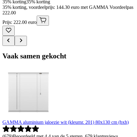
35% korting
35% korting
35% korting, voordeelprijs: 144.30 euro met GAMMA Voordeelpas
222
.
00
Prijs: 222.00 euro
Vaak samen gekocht
GAMMA aluminium jaloezie wit (kleurnr. 201) 80x130 cm (bxh)
(
679
)
Beoordeeld met 4.4 van de 5 sterren, 679 klantreviews