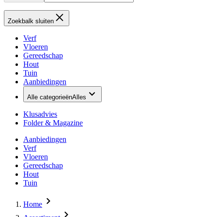
Zoekbalk sluiten
Verf
Vloeren
Gereedschap
Hout
Tuin
Aanbiedingen
Alle categorieën
Alles
Klusadvies
Folder & Magazine
Aanbiedingen
Verf
Vloeren
Gereedschap
Hout
Tuin
Home