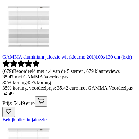
GAMMA aluminium jaloezie wit (kleurnr. 201)100x130 cm (bxh)
(
679
)
Beoordeeld met 4.4 van de 5 sterren, 679 klantreviews
35.42
met GAMMA Voordeelpas
35% korting
35% korting
35% korting, voordeelprijs: 35.42 euro met GAMMA Voordeelpas
54
.
49
Prijs: 54.49 euro
Bekijk alles in jaloezie