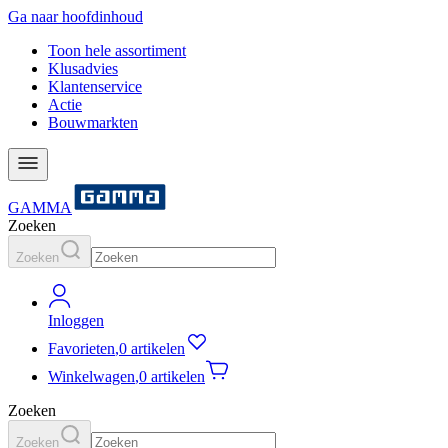
Ga naar hoofdinhoud
Toon hele assortiment
Klusadvies
Klantenservice
Actie
Bouwmarkten
GAMMA
Zoeken
Zoeken
Inloggen
Favorieten
,
0 artikelen
Winkelwagen
,
0 artikelen
Zoeken
Zoeken