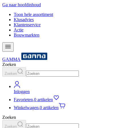
Ga naar hoofdinhoud
Toon hele assortiment
Klusadvies
Klantenservice
Actie
Bouwmarkten
GAMMA
Zoeken
Zoeken
Inloggen
Favorieten
,
0 artikelen
Winkelwagen
,
0 artikelen
Zoeken
Zoeken