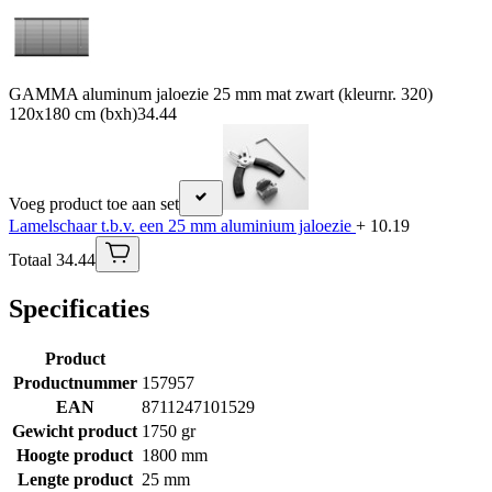
GAMMA aluminum jaloezie 25 mm mat zwart (kleurnr. 320)
120x180 cm (bxh)
34.44
Voeg product toe aan set
Lamelschaar t.b.v. een 25 mm aluminium jaloezie
+ 10.19
Totaal 34.44
Specificaties
Product
Productnummer
157957
EAN
8711247101529
Gewicht product
1750 gr
Hoogte product
1800 mm
Lengte product
25 mm