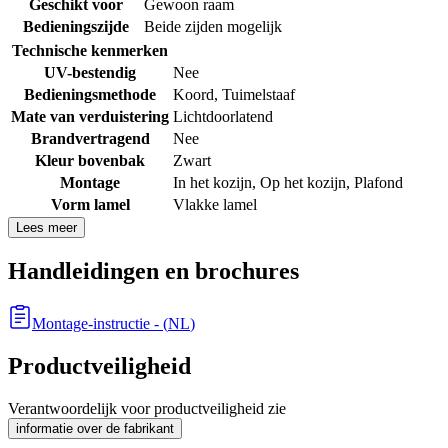
Geschikt voor
Gewoon raam
Bedieningszijde
Beide zijden mogelijk
Technische kenmerken
UV-bestendig
Nee
Bedieningsmethode
Koord
,
Tuimelstaaf
Mate van verduistering
Lichtdoorlatend
Brandvertragend
Nee
Kleur bovenbak
Zwart
Montage
In het kozijn
,
Op het kozijn
,
Plafond
Vorm lamel
Vlakke lamel
Lees meer
Handleidingen en brochures
Montage-instructie
- (
NL
)
Productveiligheid
Verantwoordelijk voor productveiligheid zie
informatie over de fabrikant