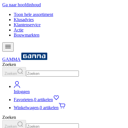
Ga naar hoofdinhoud
Toon hele assortiment
Klusadvies
Klantenservice
Actie
Bouwmarkten
GAMMA
Zoeken
Zoeken
Inloggen
Favorieten
,
0 artikelen
Winkelwagen
,
0 artikelen
Zoeken
Zoeken