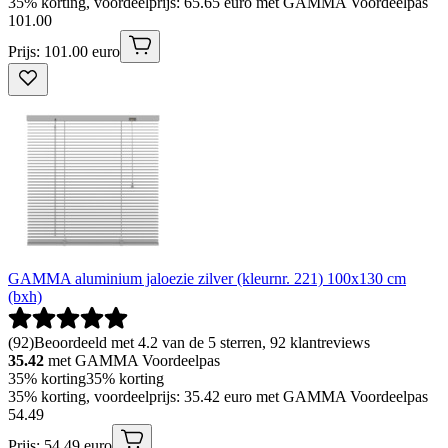
35% korting, voordeelprijs: 65.65 euro met GAMMA Voordeelpas
101
.
00
Prijs: 101.00 euro
GAMMA aluminium jaloezie zilver (kleurnr. 221) 100x130 cm
(bxh)
(
92
)
Beoordeeld met 4.2 van de 5 sterren, 92 klantreviews
35.42
met GAMMA Voordeelpas
35% korting
35% korting
35% korting, voordeelprijs: 35.42 euro met GAMMA Voordeelpas
54
.
49
Prijs: 54.49 euro