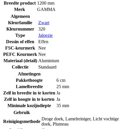
Breedte product
1200 mm
Merk
GAMMA
Algemeen
Kleurfamilie
Zwart
Kleurnummer
320
Type
Jaloezie
Dessin of effen
Effen
FSC-keurmerk
Nee
PEFC Keurmerk
Nee
Materiaal (detail)
Aluminium
Collectie
Standaard
Afmetingen
Pakkethoogte
6 cm
Lamelbreedte
25 mm
Zelf in breedte in te korten
Ja
Zelf in hoogte in te korten
Ja
Minimale kozijndiepte
35 mm
Gebruik
Droge doek
,
Lamelreiniger
,
Licht vochtige
Reinigingsmethode
doek
,
Plumeau