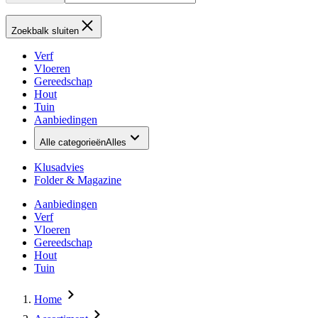
Zoekbalk sluiten
Verf
Vloeren
Gereedschap
Hout
Tuin
Aanbiedingen
Alle categorieën
Alles
Klusadvies
Folder & Magazine
Aanbiedingen
Verf
Vloeren
Gereedschap
Hout
Tuin
Home