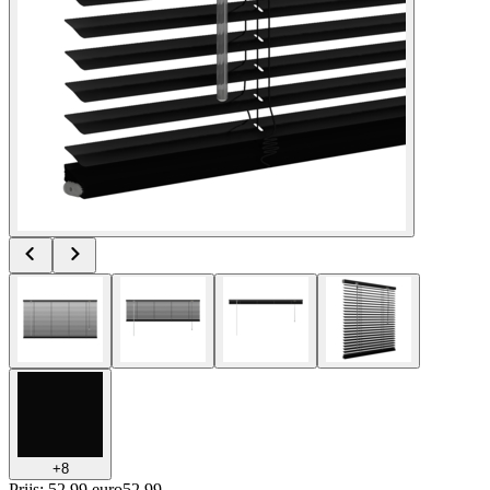
+
8
Prijs: 52.99 euro
52
.
99