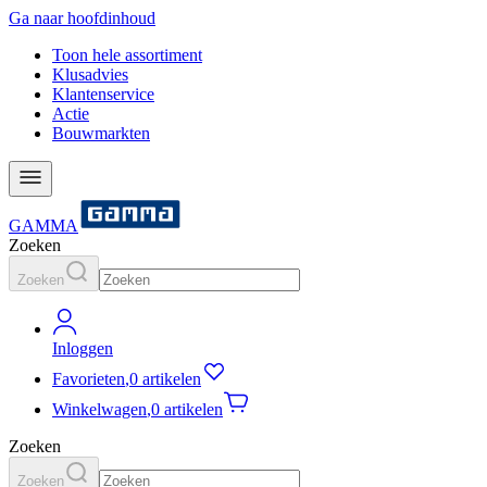
Ga naar hoofdinhoud
Toon hele assortiment
Klusadvies
Klantenservice
Actie
Bouwmarkten
GAMMA
Zoeken
Zoeken
Inloggen
Favorieten
,
0 artikelen
Winkelwagen
,
0 artikelen
Zoeken
Zoeken