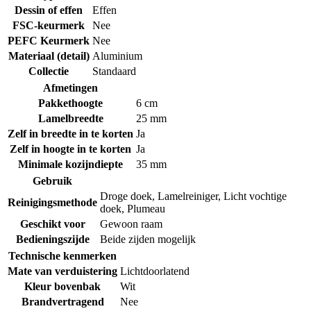
Dessin of effen
Effen
FSC-keurmerk
Nee
PEFC Keurmerk
Nee
Materiaal (detail)
Aluminium
Collectie
Standaard
Afmetingen
Pakkethoogte
6 cm
Lamelbreedte
25 mm
Zelf in breedte in te korten
Ja
Zelf in hoogte in te korten
Ja
Minimale kozijndiepte
35 mm
Gebruik
Droge doek
,
Lamelreiniger
,
Licht vochtige
Reinigingsmethode
doek
,
Plumeau
Geschikt voor
Gewoon raam
Bedieningszijde
Beide zijden mogelijk
Technische kenmerken
Mate van verduistering
Lichtdoorlatend
Kleur bovenbak
Wit
Brandvertragend
Nee