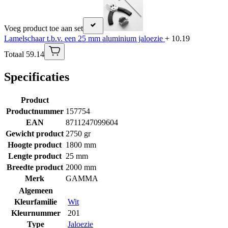
Voeg product toe aan set
Lamelschaar t.b.v. een 25 mm aluminium jaloezie
+ 10.19
Totaal 59.14
Specificaties
Product
Productnummer
157754
EAN
8711247099604
Gewicht product
2750 gr
Hoogte product
1800 mm
Lengte product
25 mm
Breedte product
2000 mm
Merk
GAMMA
Algemeen
Kleurfamilie
Wit
Kleurnummer
201
Type
Jaloezie