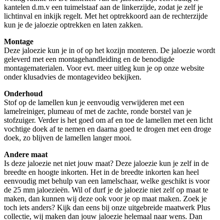
kantelen d.m.v een tuimelstaaf aan de linkerzijde, zodat je zelf je
lichtinval en inkijk regelt. Met het optrekkoord aan de rechterzijde
kun je de jaloezie optrekken en laten zakken.
Montage
Deze jaloezie kun je in of op het kozijn monteren. De jaloezie wordt
geleverd met een montagehandleiding en de benodigde
montagematerialen. Voor evt. meer uitleg kun je op onze website
onder klusadvies de montagevideo bekijken.
Onderhoud
Stof op de lamellen kun je eenvoudig verwijderen met een
lamelreiniger, plumeau of met de zachte, ronde borstel van je
stofzuiger. Verder is het goed om af en toe de lamellen met een licht
vochtige doek af te nemen en daarna goed te drogen met een droge
doek, zo blijven de lamellen langer mooi.
Andere maat
Is deze jaloezie net niet jouw maat? Deze jaloezie kun je zelf in de
breedte en hoogte inkorten. Het in de breedte inkorten kan heel
eenvoudig met behulp van een lamelschaar, welke geschikt is voor
de 25 mm jaloezieën. Wil of durf je de jaloezie niet zelf op maat te
maken, dan kunnen wij deze ook voor je op maat maken. Zoek je
toch iets anders? Kijk dan eens bij onze uitgebreide maatwerk Plus
collectie, wij maken dan jouw jaloezie helemaal naar wens. Dan