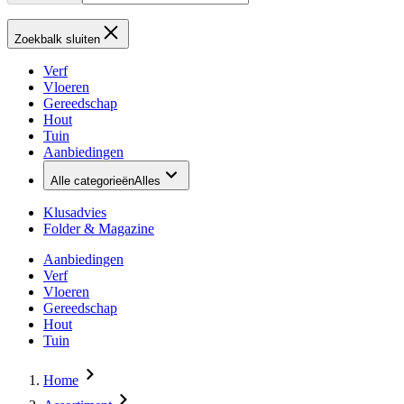
Zoekbalk sluiten
Verf
Vloeren
Gereedschap
Hout
Tuin
Aanbiedingen
Alle categorieën
Alles
Klusadvies
Folder & Magazine
Aanbiedingen
Verf
Vloeren
Gereedschap
Hout
Tuin
Home