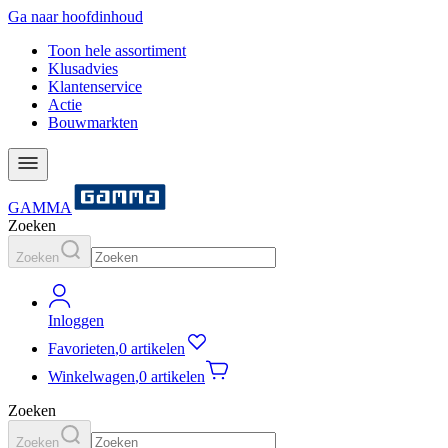
Ga naar hoofdinhoud
Toon hele assortiment
Klusadvies
Klantenservice
Actie
Bouwmarkten
GAMMA
Zoeken
Zoeken
Inloggen
Favorieten
,
0 artikelen
Winkelwagen
,
0 artikelen
Zoeken
Zoeken