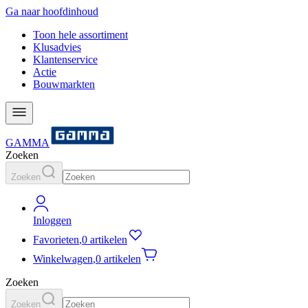
Ga naar hoofdinhoud
Toon hele assortiment
Klusadvies
Klantenservice
Actie
Bouwmarkten
GAMMA
Zoeken
Zoeken
Inloggen
Favorieten
,
0 artikelen
Winkelwagen
,
0 artikelen
Zoeken
Zoeken