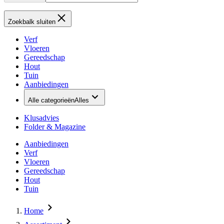
Zoekbalk sluiten
Verf
Vloeren
Gereedschap
Hout
Tuin
Aanbiedingen
Alle categorieën
Alles
Klusadvies
Folder & Magazine
Aanbiedingen
Verf
Vloeren
Gereedschap
Hout
Tuin
Home