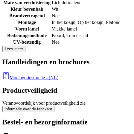
Mate van verduistering
Lichtdoorlatend
Kleur bovenbak
Wit
Brandvertragend
Nee
Montage
In het kozijn
,
Op het kozijn
,
Plafond
Vorm lamel
Vlakke lamel
Bedieningsmethode
Koord
,
Tuimelstaaf
UV-bestendig
Nee
Lees meer
Handleidingen en brochures
Montage-instructie
- (
NL
)
Productveiligheid
Verantwoordelijk voor productveiligheid zie
informatie over de fabrikant
Bestel- en bezorginformatie