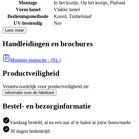
Montage
In het kozijn
,
Op het kozijn
,
Plafond
Vorm lamel
Vlakke lamel
Bedieningsmethode
Koord
,
Tuimelstaaf
UV-bestendig
Nee
Lees meer
Handleidingen en brochures
Montage-instructie
- (
NL
)
Productveiligheid
Verantwoordelijk voor productveiligheid zie
informatie over de fabrikant
Bestel- en bezorginformatie
Vandaag besteld, al na een uur af te halen in jouw bouwmarkt
30 dagen bedenktijd