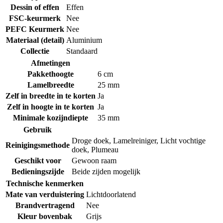
Dessin of effen
Effen
FSC-keurmerk
Nee
PEFC Keurmerk
Nee
Materiaal (detail)
Aluminium
Collectie
Standaard
Afmetingen
Pakkethoogte
6 cm
Lamelbreedte
25 mm
Zelf in breedte in te korten
Ja
Zelf in hoogte in te korten
Ja
Minimale kozijndiepte
35 mm
Gebruik
Droge doek
,
Lamelreiniger
,
Licht vochtige
Reinigingsmethode
doek
,
Plumeau
Geschikt voor
Gewoon raam
Bedieningszijde
Beide zijden mogelijk
Technische kenmerken
Mate van verduistering
Lichtdoorlatend
Brandvertragend
Nee
Kleur bovenbak
Grijs