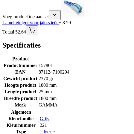
Voeg product toe aan set
Lamelreiniger voor jaloezieën
+ 8.59
Totaal 52.64
Specificaties
Product
Productnummer
157801
EAN
8711247100294
Gewicht product
2370 gr
Hoogte product
1800 mm
Lengte product
25 mm
Breedte product
1800 mm
Merk
GAMMA
Algemeen
Kleurfamilie
Grijs
Kleurnummer
221
Type
Jaloezie