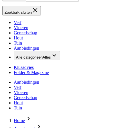
Zoekbalk sluiten
Verf
Vloeren
Gereedschap
Hout
Tuin
Aanbiedingen
Alle categorieën
Alles
Klusadvies
Folder & Magazine
Aanbiedingen
Verf
Vloeren
Gereedschap
Hout
Tuin
Home