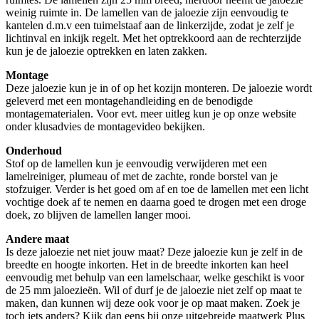
weinig ruimte in. De lamellen van de jaloezie zijn eenvoudig te
kantelen d.m.v een tuimelstaaf aan de linkerzijde, zodat je zelf je
lichtinval en inkijk regelt. Met het optrekkoord aan de rechterzijde
kun je de jaloezie optrekken en laten zakken.
Montage
Deze jaloezie kun je in of op het kozijn monteren. De jaloezie wordt
geleverd met een montagehandleiding en de benodigde
montagematerialen. Voor evt. meer uitleg kun je op onze website
onder klusadvies de montagevideo bekijken.
Onderhoud
Stof op de lamellen kun je eenvoudig verwijderen met een
lamelreiniger, plumeau of met de zachte, ronde borstel van je
stofzuiger. Verder is het goed om af en toe de lamellen met een licht
vochtige doek af te nemen en daarna goed te drogen met een droge
doek, zo blijven de lamellen langer mooi.
Andere maat
Is deze jaloezie net niet jouw maat? Deze jaloezie kun je zelf in de
breedte en hoogte inkorten. Het in de breedte inkorten kan heel
eenvoudig met behulp van een lamelschaar, welke geschikt is voor
de 25 mm jaloezieën. Wil of durf je de jaloezie niet zelf op maat te
maken, dan kunnen wij deze ook voor je op maat maken. Zoek je
toch iets anders? Kijk dan eens bij onze uitgebreide maatwerk Plus