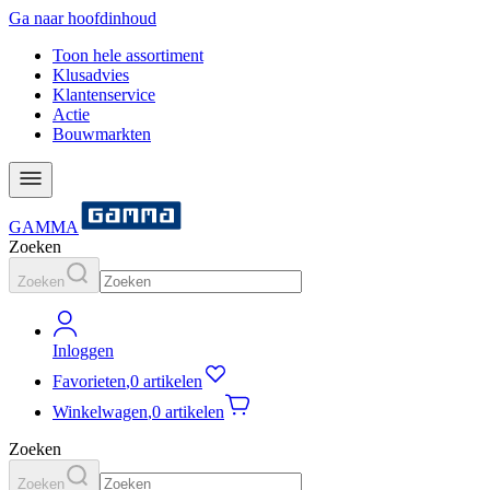
Ga naar hoofdinhoud
Toon hele assortiment
Klusadvies
Klantenservice
Actie
Bouwmarkten
GAMMA
Zoeken
Zoeken
Inloggen
Favorieten
,
0 artikelen
Winkelwagen
,
0 artikelen
Zoeken
Zoeken