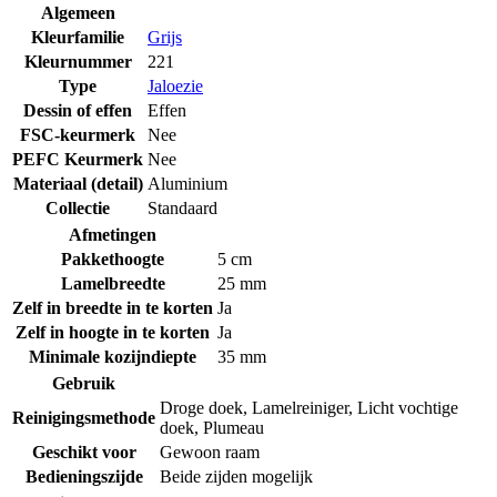
Algemeen
Kleurfamilie
Grijs
Kleurnummer
221
Type
Jaloezie
Dessin of effen
Effen
FSC-keurmerk
Nee
PEFC Keurmerk
Nee
Materiaal (detail)
Aluminium
Collectie
Standaard
Afmetingen
Pakkethoogte
5 cm
Lamelbreedte
25 mm
Zelf in breedte in te korten
Ja
Zelf in hoogte in te korten
Ja
Minimale kozijndiepte
35 mm
Gebruik
Droge doek
,
Lamelreiniger
,
Licht vochtige
Reinigingsmethode
doek
,
Plumeau
Geschikt voor
Gewoon raam
Bedieningszijde
Beide zijden mogelijk