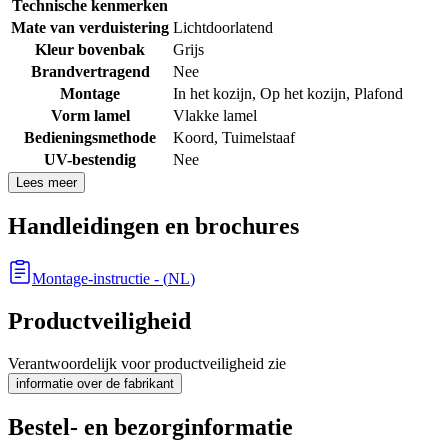
Technische kenmerken
Mate van verduistering
Lichtdoorlatend
Kleur bovenbak
Grijs
Brandvertragend
Nee
Montage
In het kozijn
,
Op het kozijn
,
Plafond
Vorm lamel
Vlakke lamel
Bedieningsmethode
Koord
,
Tuimelstaaf
UV-bestendig
Nee
Lees meer
Handleidingen en brochures
Montage-instructie
- (
NL
)
Productveiligheid
Verantwoordelijk voor productveiligheid zie
informatie over de fabrikant
Bestel- en bezorginformatie