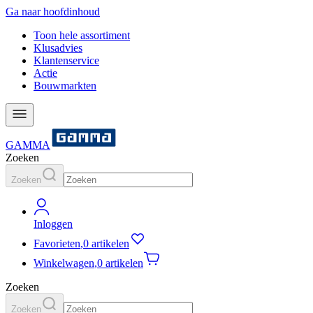
Ga naar hoofdinhoud
Toon hele assortiment
Klusadvies
Klantenservice
Actie
Bouwmarkten
GAMMA
Zoeken
Zoeken
Inloggen
Favorieten
,
0 artikelen
Winkelwagen
,
0 artikelen
Zoeken
Zoeken