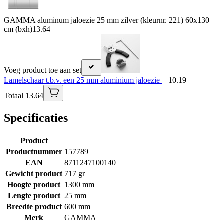
GAMMA aluminum jaloezie 25 mm zilver (kleurnr. 221) 60x130
cm (bxh)
13.64
Voeg product toe aan set
Lamelschaar t.b.v. een 25 mm aluminium jaloezie
+ 10.19
Totaal 13.64
Specificaties
Product
Productnummer
157789
EAN
8711247100140
Gewicht product
717 gr
Hoogte product
1300 mm
Lengte product
25 mm
Breedte product
600 mm
Merk
GAMMA