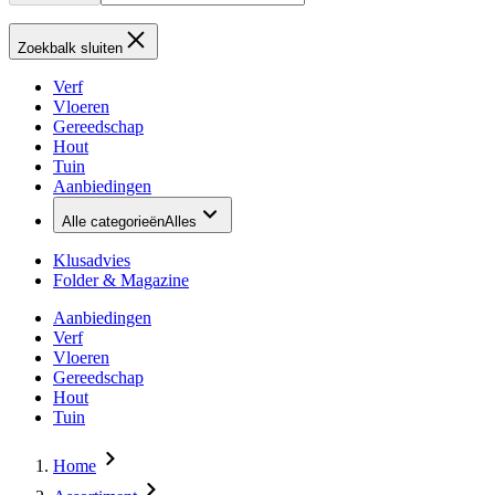
Zoekbalk sluiten
Verf
Vloeren
Gereedschap
Hout
Tuin
Aanbiedingen
Alle categorieën
Alles
Klusadvies
Folder & Magazine
Aanbiedingen
Verf
Vloeren
Gereedschap
Hout
Tuin
Home