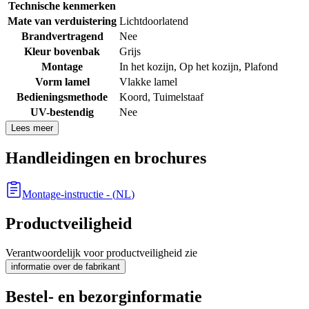
Technische kenmerken
Mate van verduistering
Lichtdoorlatend
Brandvertragend
Nee
Kleur bovenbak
Grijs
Montage
In het kozijn
,
Op het kozijn
,
Plafond
Vorm lamel
Vlakke lamel
Bedieningsmethode
Koord
,
Tuimelstaaf
UV-bestendig
Nee
Lees meer
Handleidingen en brochures
Montage-instructie
- (
NL
)
Productveiligheid
Verantwoordelijk voor productveiligheid zie
informatie over de fabrikant
Bestel- en bezorginformatie