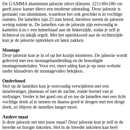
De GAMMA aluminium jaloezie zilver (kleurnr. 221) 60x180 cm
geeft jouw kamer direct een moderne uitstraling. Deze jaloezie is
gemaakt van aluminium, waardoor het ook geschikt is in vochtige
ruimtes. De lamellen zijn 25 mm breed, hierdoor neemt de jaloezie
weinig ruimte in. De lamellen van de jaloezie zijn eenvoudig te
kantelen d.m.v een tuimelstaaf aan de linkerzijde, zodat je zelf je
lichtinval en inkijk regelt. Met het optrekkoord aan de rechterzijde
kun je de jaloezie optrekken en laten zakken.
Montage
Deze jaloezie kun je in of op het kozijn monteren. De jaloezie wordt
geleverd met een montagehandleiding en de benodigde
montagematerialen. Voor evt. meer uitleg kun je op onze website
onder klusadvies de montagevideo bekijken.
Onderhoud
Stof op de lamellen kun je eenvoudig verwijderen met een
lamelreiniger, plumeau of met de zachte, ronde borstel van je
stofzuiger. Verder is het goed om af en toe de lamellen met een licht
vochtige doek af te nemen en daarna goed te drogen met een droge
doek, zo blijven de lamellen langer mooi.
Andere maat
Is deze jaloezie net niet jouw maat? Deze jaloezie kun je zelf in de
breedte en hoogte inkorten. Het in de breedte inkorten kan heel