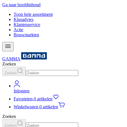
Ga naar hoofdinhoud
Toon hele assortiment
Klusadvies
Klantenservice
Actie
Bouwmarkten
GAMMA
Zoeken
Zoeken
Inloggen
Favorieten
,
0 artikelen
Winkelwagen
,
0 artikelen
Zoeken
Zoeken