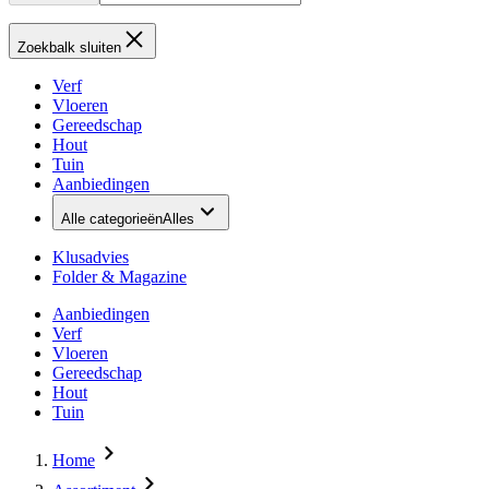
Zoekbalk sluiten
Verf
Vloeren
Gereedschap
Hout
Tuin
Aanbiedingen
Alle categorieën
Alles
Klusadvies
Folder & Magazine
Aanbiedingen
Verf
Vloeren
Gereedschap
Hout
Tuin
Home