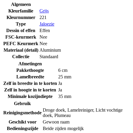
Algemeen
Kleurfamilie
Grijs
Kleurnummer
221
Type
Jaloezie
Dessin of effen
Effen
FSC-keurmerk
Nee
PEFC Keurmerk
Nee
Materiaal (detail)
Aluminium
Collectie
Standaard
Afmetingen
Pakkethoogte
6 cm
Lamelbreedte
25 mm
Zelf in breedte in te korten
Ja
Zelf in hoogte in te korten
Ja
Minimale kozijndiepte
35 mm
Gebruik
Droge doek
,
Lamelreiniger
,
Licht vochtige
Reinigingsmethode
doek
,
Plumeau
Geschikt voor
Gewoon raam
Bedieningszijde
Beide zijden mogelijk