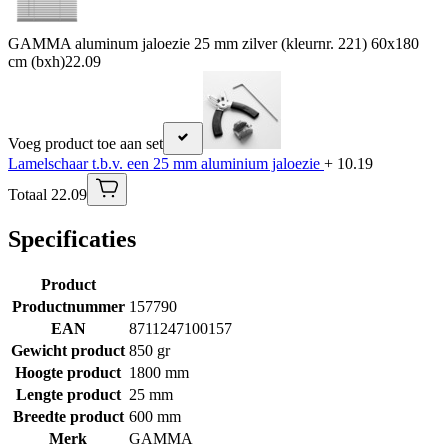
GAMMA aluminum jaloezie 25 mm zilver (kleurnr. 221) 60x180
cm (bxh)
22.09
Voeg product toe aan set
Lamelschaar t.b.v. een 25 mm aluminium jaloezie
+ 10.19
Totaal 22.09
Specificaties
Product
Productnummer
157790
EAN
8711247100157
Gewicht product
850 gr
Hoogte product
1800 mm
Lengte product
25 mm
Breedte product
600 mm
Merk
GAMMA