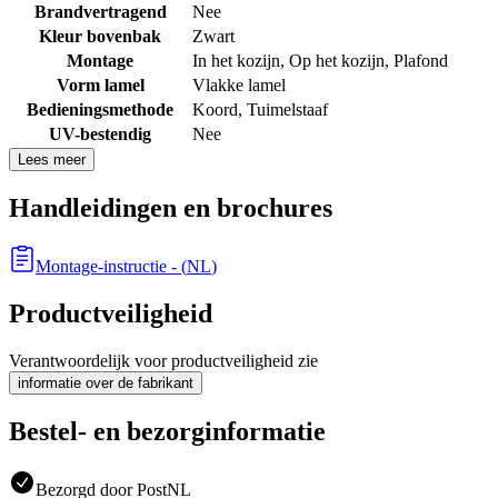
Brandvertragend
Nee
Kleur bovenbak
Zwart
Montage
In het kozijn
,
Op het kozijn
,
Plafond
Vorm lamel
Vlakke lamel
Bedieningsmethode
Koord
,
Tuimelstaaf
UV-bestendig
Nee
Lees meer
Handleidingen en brochures
Montage-instructie
- (
NL
)
Productveiligheid
Verantwoordelijk voor productveiligheid zie
informatie over de fabrikant
Bestel- en bezorginformatie
Bezorgd door PostNL