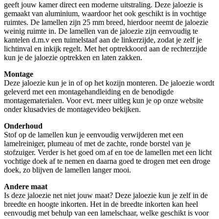
geeft jouw kamer direct een moderne uitstraling. Deze jaloezie is
gemaakt van aluminium, waardoor het ook geschikt is in vochtige
ruimtes. De lamellen zijn 25 mm breed, hierdoor neemt de jaloezie
weinig ruimte in. De lamellen van de jaloezie zijn eenvoudig te
kantelen d.m.v een tuimelstaaf aan de linkerzijde, zodat je zelf je
lichtinval en inkijk regelt. Met het optrekkoord aan de rechterzijde
kun je de jaloezie optrekken en laten zakken.
Montage
Deze jaloezie kun je in of op het kozijn monteren. De jaloezie wordt
geleverd met een montagehandleiding en de benodigde
montagematerialen. Voor evt. meer uitleg kun je op onze website
onder klusadvies de montagevideo bekijken.
Onderhoud
Stof op de lamellen kun je eenvoudig verwijderen met een
lamelreiniger, plumeau of met de zachte, ronde borstel van je
stofzuiger. Verder is het goed om af en toe de lamellen met een licht
vochtige doek af te nemen en daarna goed te drogen met een droge
doek, zo blijven de lamellen langer mooi.
Andere maat
Is deze jaloezie net niet jouw maat? Deze jaloezie kun je zelf in de
breedte en hoogte inkorten. Het in de breedte inkorten kan heel
eenvoudig met behulp van een lamelschaar, welke geschikt is voor