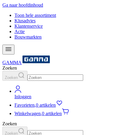
Ga naar hoofdinhoud
Toon hele assortiment
Klusadvies
Klantenservice
Actie
Bouwmarkten
GAMMA
Zoeken
Zoeken
Inloggen
Favorieten
,
0 artikelen
Winkelwagen
,
0 artikelen
Zoeken
Zoeken