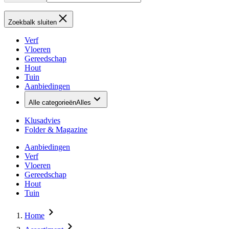
Zoekbalk sluiten
Verf
Vloeren
Gereedschap
Hout
Tuin
Aanbiedingen
Alle categorieën
Alles
Klusadvies
Folder & Magazine
Aanbiedingen
Verf
Vloeren
Gereedschap
Hout
Tuin
Home