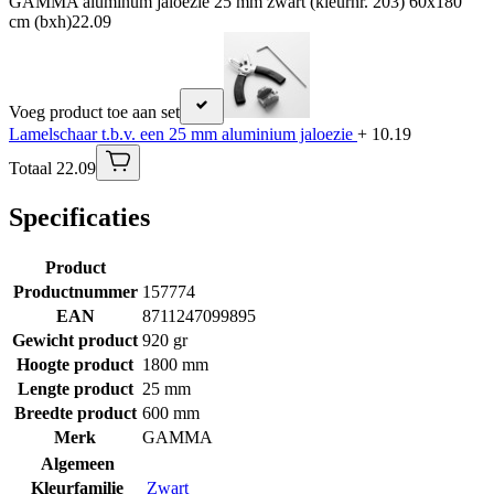
GAMMA aluminum jaloezie 25 mm zwart (kleurnr. 203) 60x180
cm (bxh)
22.09
Voeg product toe aan set
Lamelschaar t.b.v. een 25 mm aluminium jaloezie
+ 10.19
Totaal 22.09
Specificaties
Product
Productnummer
157774
EAN
8711247099895
Gewicht product
920 gr
Hoogte product
1800 mm
Lengte product
25 mm
Breedte product
600 mm
Merk
GAMMA
Algemeen
Kleurfamilie
Zwart