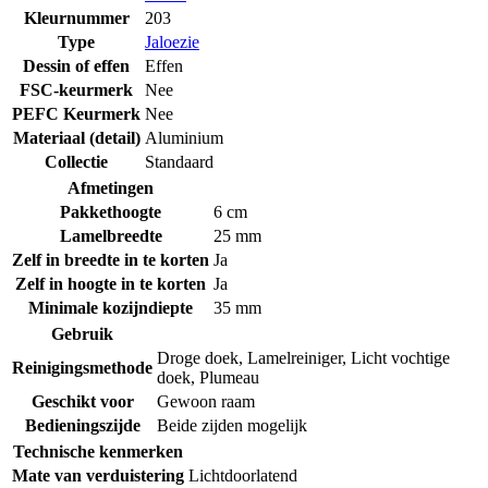
Kleurnummer
203
Type
Jaloezie
Dessin of effen
Effen
FSC-keurmerk
Nee
PEFC Keurmerk
Nee
Materiaal (detail)
Aluminium
Collectie
Standaard
Afmetingen
Pakkethoogte
6 cm
Lamelbreedte
25 mm
Zelf in breedte in te korten
Ja
Zelf in hoogte in te korten
Ja
Minimale kozijndiepte
35 mm
Gebruik
Droge doek
,
Lamelreiniger
,
Licht vochtige
Reinigingsmethode
doek
,
Plumeau
Geschikt voor
Gewoon raam
Bedieningszijde
Beide zijden mogelijk
Technische kenmerken
Mate van verduistering
Lichtdoorlatend