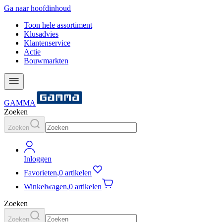
Ga naar hoofdinhoud
Toon hele assortiment
Klusadvies
Klantenservice
Actie
Bouwmarkten
GAMMA
Zoeken
Zoeken
Inloggen
Favorieten
,
0 artikelen
Winkelwagen
,
0 artikelen
Zoeken
Zoeken