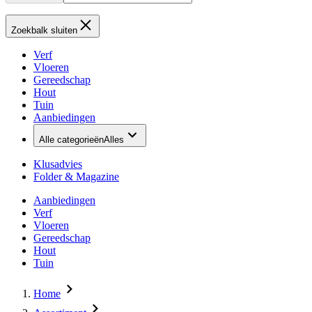
Zoekbalk sluiten
Verf
Vloeren
Gereedschap
Hout
Tuin
Aanbiedingen
Alle categorieën
Alles
Klusadvies
Folder & Magazine
Aanbiedingen
Verf
Vloeren
Gereedschap
Hout
Tuin
Home