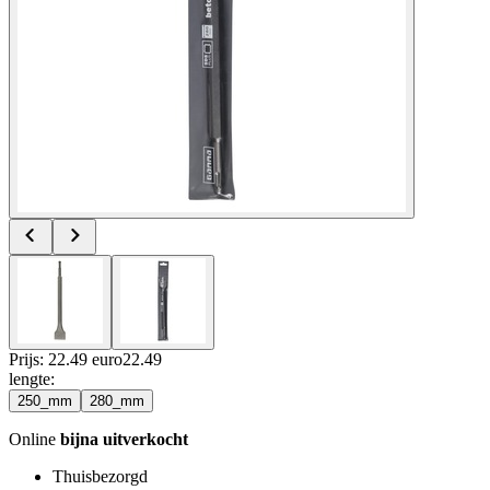
Prijs: 22.49 euro
22
.
49
lengte
:
250_mm
280_mm
Online
bijna uitverkocht
Thuisbezorgd