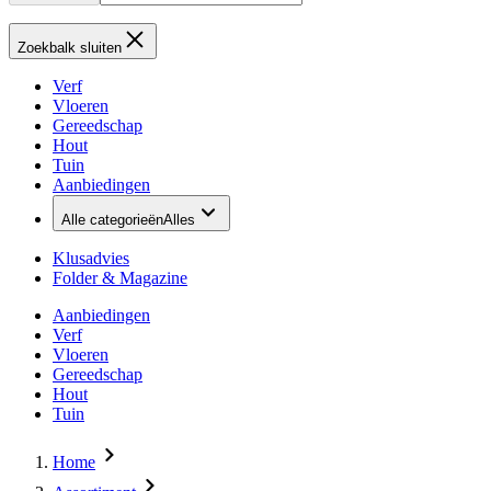
Zoekbalk sluiten
Verf
Vloeren
Gereedschap
Hout
Tuin
Aanbiedingen
Alle categorieën
Alles
Klusadvies
Folder & Magazine
Aanbiedingen
Verf
Vloeren
Gereedschap
Hout
Tuin
Home