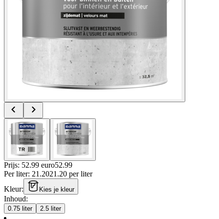
Prijs: 52.99 euro
52
.
99
Per
liter
:
21.20
21.20
per
liter
Kleur
:
Kies je kleur
Inhoud
:
0.75 liter
2.5 liter