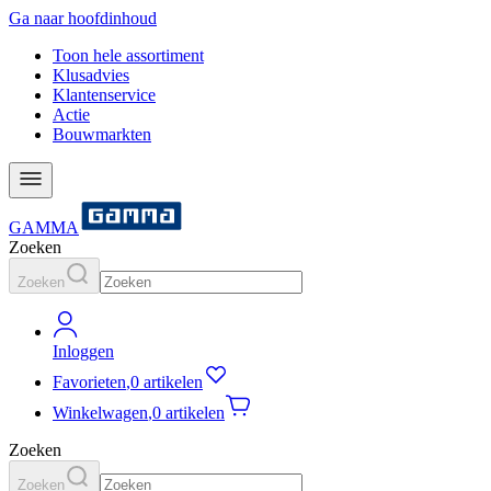
Ga naar hoofdinhoud
Toon hele assortiment
Klusadvies
Klantenservice
Actie
Bouwmarkten
GAMMA
Zoeken
Zoeken
Inloggen
Favorieten
,
0 artikelen
Winkelwagen
,
0 artikelen
Zoeken
Zoeken