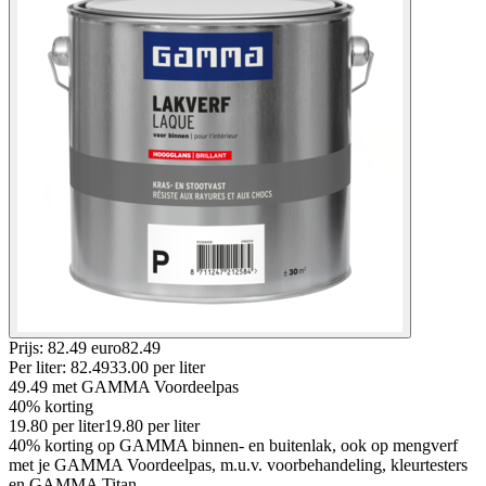
Prijs: 82.49 euro
82
.
49
Per
liter
:
82.49
33.00
per
liter
49.49
met GAMMA Voordeelpas
40% korting
19.80
per
liter
19.80
per
liter
40% korting op GAMMA binnen- en buitenlak, ook op mengverf
met je GAMMA Voordeelpas, m.u.v. voorbehandeling, kleurtesters
en GAMMA Titan