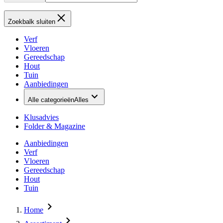
Zoekbalk sluiten
Verf
Vloeren
Gereedschap
Hout
Tuin
Aanbiedingen
Alle categorieën
Alles
Klusadvies
Folder & Magazine
Aanbiedingen
Verf
Vloeren
Gereedschap
Hout
Tuin
Home