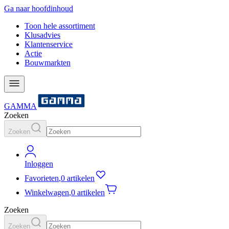
Ga naar hoofdinhoud
Toon hele assortiment
Klusadvies
Klantenservice
Actie
Bouwmarkten
GAMMA
Zoeken
Zoeken
Inloggen
Favorieten
,
0 artikelen
Winkelwagen
,
0 artikelen
Zoeken
Zoeken