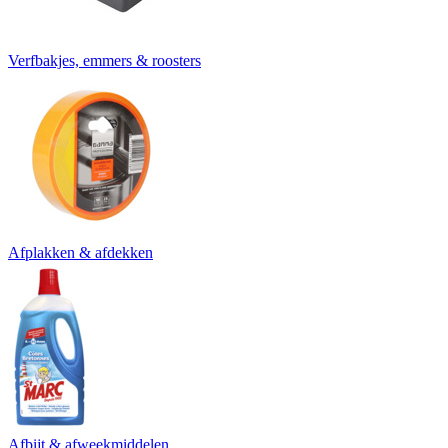
Verfbakjes, emmers & roosters
Afplakken & afdekken
Afbijt & afweekmiddelen