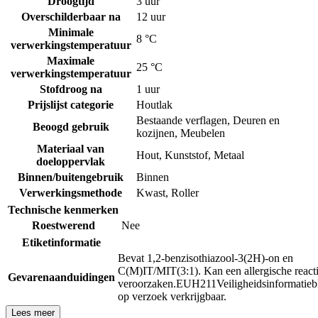
Droogtijd
3 uur
Overschilderbaar na
12 uur
Minimale
8 °C
verwerkingstemperatuur
Maximale
25 °C
verwerkingstemperatuur
Stofdroog na
1 uur
Prijslijst categorie
Houtlak
Bestaande verflagen
,
Deuren en
Beoogd gebruik
kozijnen
,
Meubelen
Materiaal van
Hout
,
Kunststof
,
Metaal
doeloppervlak
Binnen/buitengebruik
Binnen
Verwerkingsmethode
Kwast
,
Roller
Technische kenmerken
Roestwerend
Nee
Etiketinformatie
Bevat 1,2-benzisothiazool-3(2H)-on en
C(M)IT/MIT(3:1). Kan een allergische react
Gevarenaanduidingen
veroorzaken.
EUH211
Veiligheidsinformatieb
op verzoek verkrijgbaar.
Lees meer