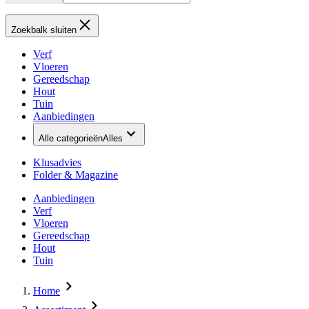
Zoekbalk sluiten
Verf
Vloeren
Gereedschap
Hout
Tuin
Aanbiedingen
Alle categorieën
Alles
Klusadvies
Folder & Magazine
Aanbiedingen
Verf
Vloeren
Gereedschap
Hout
Tuin
Home