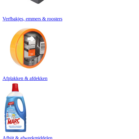
Verfbakjes, emmers & roosters
Afplakken & afdekken
Afbijt & afweekmiddelen