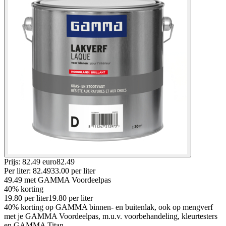
Prijs: 82.49 euro
82
.
49
Per
liter
:
82.49
33.00
per
liter
49.49
met GAMMA Voordeelpas
40% korting
19.80
per
liter
19.80
per
liter
40% korting op GAMMA binnen- en buitenlak, ook op mengverf
met je GAMMA Voordeelpas, m.u.v. voorbehandeling, kleurtesters
en GAMMA Titan