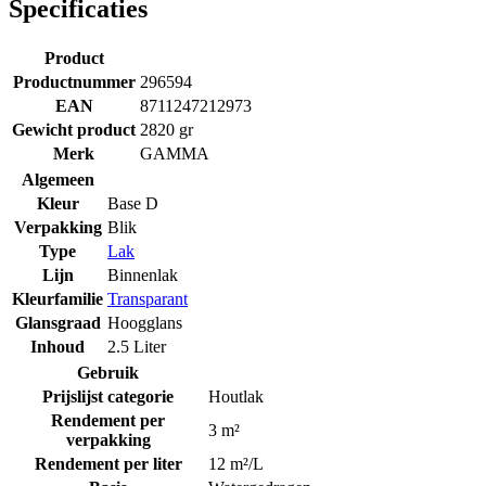
Specificaties
Product
Productnummer
296594
EAN
8711247212973
Gewicht product
2820 gr
Merk
GAMMA
Algemeen
Kleur
Base D
Verpakking
Blik
Type
Lak
Lijn
Binnenlak
Kleurfamilie
Transparant
Glansgraad
Hoogglans
Inhoud
2.5 Liter
Gebruik
Prijslijst categorie
Houtlak
Rendement per
3 m²
verpakking
Rendement per liter
12 m²/L