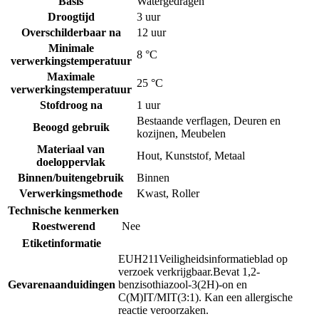
Basis
Watergedragen
Droogtijd
3 uur
Overschilderbaar na
12 uur
Minimale
8 °C
verwerkingstemperatuur
Maximale
25 °C
verwerkingstemperatuur
Stofdroog na
1 uur
Bestaande verflagen
,
Deuren en
Beoogd gebruik
kozijnen
,
Meubelen
Materiaal van
Hout
,
Kunststof
,
Metaal
doeloppervlak
Binnen/buitengebruik
Binnen
Verwerkingsmethode
Kwast
,
Roller
Technische kenmerken
Roestwerend
Nee
Etiketinformatie
EUH211
Veiligheidsinformatieblad op
verzoek verkrijgbaar.
Bevat 1,2-
Gevarenaanduidingen
benzisothiazool-3(2H)-on en
C(M)IT/MIT(3:1). Kan een allergische
reactie veroorzaken.