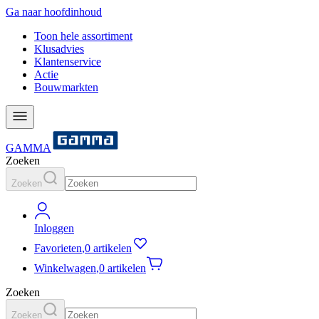
Ga naar hoofdinhoud
Toon hele assortiment
Klusadvies
Klantenservice
Actie
Bouwmarkten
GAMMA
Zoeken
Zoeken
Inloggen
Favorieten
,
0 artikelen
Winkelwagen
,
0 artikelen
Zoeken
Zoeken