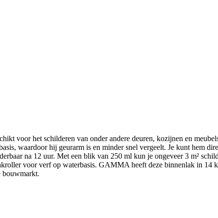
voor het schilderen van onder andere deuren, kozijnen en meubels b
basis, waardoor hij geurarm is en minder snel vergeelt. Je kunt hem di
lderbaar na 12 uur. Met een blik van 250 ml kun je ongeveer 3 m² schilde
akroller voor verf op waterbasis. GAMMA heeft deze binnenlak in 14 kl
de bouwmarkt.