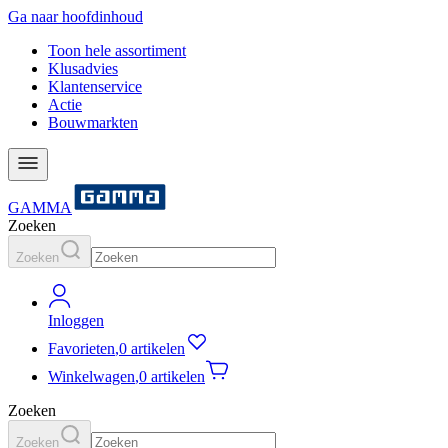
Ga naar hoofdinhoud
Toon hele assortiment
Klusadvies
Klantenservice
Actie
Bouwmarkten
GAMMA
Zoeken
Zoeken
Inloggen
Favorieten
,
0 artikelen
Winkelwagen
,
0 artikelen
Zoeken
Zoeken