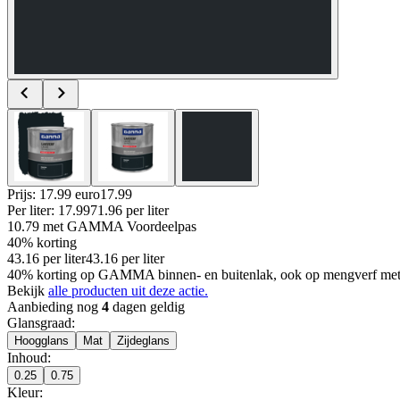
Prijs: 17.99 euro
17
.
99
Per
liter
:
17.99
71.96
per
liter
10.79
met GAMMA Voordeelpas
40% korting
43.16
per
liter
43.16
per
liter
40% korting op GAMMA binnen- en buitenlak, ook op mengverf met
Bekijk
alle producten uit deze actie.
Aanbieding nog
4
dagen geldig
Glansgraad
:
Hoogglans
Mat
Zijdeglans
Inhoud
:
0.25
0.75
Kleur
: