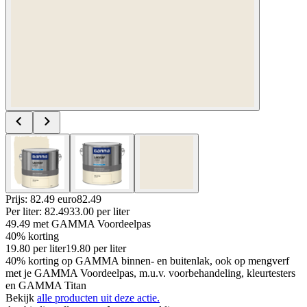
Prijs: 82.49 euro
82
.
49
Per
liter
:
82.49
33.00
per
liter
49.49
met GAMMA Voordeelpas
40% korting
19.80
per
liter
19.80
per
liter
40% korting op GAMMA binnen- en buitenlak, ook op mengverf
met je GAMMA Voordeelpas, m.u.v. voorbehandeling, kleurtesters
en GAMMA Titan
Bekijk
alle producten uit deze actie.