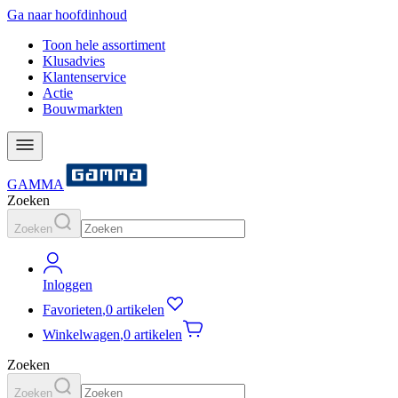
Ga naar hoofdinhoud
Toon hele assortiment
Klusadvies
Klantenservice
Actie
Bouwmarkten
GAMMA
Zoeken
Zoeken
Inloggen
Favorieten
,
0 artikelen
Winkelwagen
,
0 artikelen
Zoeken
Zoeken