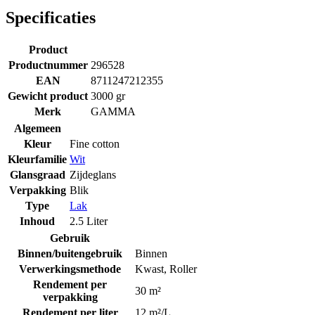
Specificaties
Product
Productnummer
296528
EAN
8711247212355
Gewicht product
3000 gr
Merk
GAMMA
Algemeen
Kleur
Fine cotton
Kleurfamilie
Wit
Glansgraad
Zijdeglans
Verpakking
Blik
Type
Lak
Inhoud
2.5 Liter
Gebruik
Binnen/buitengebruik
Binnen
Verwerkingsmethode
Kwast
,
Roller
Rendement per
30 m²
verpakking
Rendement per liter
12 m²/L