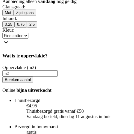
Aanbieding alleen
vandaag
nog geldig
Glansgraad
:
Mat
Zijdeglans
Inhoud
:
0.25
0.75
2.5
Kleur
:
Wat is je oppervlakte?
Oppervlakte (m2)
Bereken aantal
Online
bijna uitverkocht
Thuisbezorgd
€4.95
Thuisbezorgd gratis vanaf €50
Vandaag besteld, dinsdag 11 augustus in huis
Bezorgd in bouwmarkt
gratis