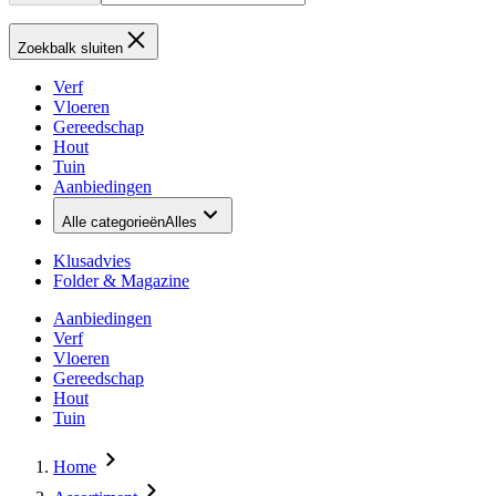
Zoekbalk sluiten
Verf
Vloeren
Gereedschap
Hout
Tuin
Aanbiedingen
Alle categorieën
Alles
Klusadvies
Folder & Magazine
Aanbiedingen
Verf
Vloeren
Gereedschap
Hout
Tuin
Home