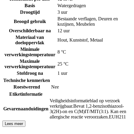
Basis
Watergedragen
Droogtijd
3 uur
Bestaande verflagen
,
Deuren en
Beoogd gebruik
kozijnen
,
Meubelen
Overschilderbaar na
12 uur
Materiaal van
Hout
,
Kunststof
,
Metaal
doeloppervlak
Minimale
8 °C
verwerkingstemperatuur
Maximale
25 °C
verwerkingstemperatuur
Stofdroog na
1 uur
Technische kenmerken
Roestwerend
Nee
Etiketinformatie
Veiligheidsinformatieblad op verzoek
verkrijgbaar.
Bevat 1,2-benzisothiazool-
Gevarenaanduidingen
3(2H)-on en C(M)IT/MIT(3:1). Kan een
allergische reactie veroorzaken.
EUH211
Lees meer