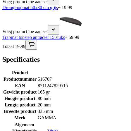
Voeg product toe aan set
Droogloopmat 50x80 cm grijs
+ 19.99
Voeg product toe aan set
Trapmat topstep antraciet 15 stuks
+ 59.99
Totaal 19.99
Specificaties
Product
Productnummer
516707
EAN
8711247829515
Gewicht product
165 gr
Hoogte product
80 mm
Lengte product
20 mm
Breedte product
335 mm
Merk
GAMMA
Algemeen