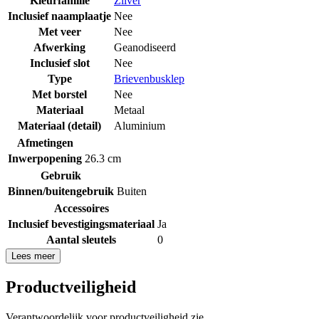
Kleurfamilie
Zilver
Inclusief naamplaatje
Nee
Met veer
Nee
Afwerking
Geanodiseerd
Inclusief slot
Nee
Type
Brievenbusklep
Met borstel
Nee
Materiaal
Metaal
Materiaal (detail)
Aluminium
Afmetingen
Inwerpopening
26.3 cm
Gebruik
Binnen/buitengebruik
Buiten
Accessoires
Inclusief bevestigingsmateriaal
Ja
Aantal sleutels
0
Lees meer
Productveiligheid
Verantwoordelijk voor productveiligheid zie