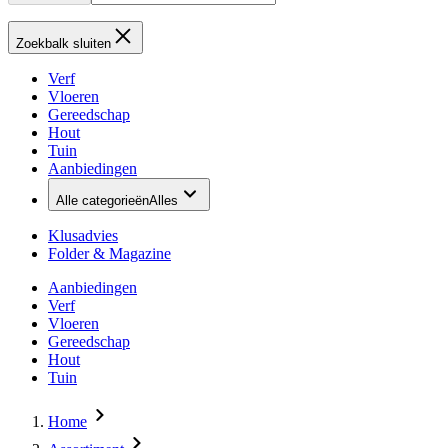
Zoekbalk sluiten
Verf
Vloeren
Gereedschap
Hout
Tuin
Aanbiedingen
Alle categorieën
Alles
Klusadvies
Folder & Magazine
Aanbiedingen
Verf
Vloeren
Gereedschap
Hout
Tuin
Home