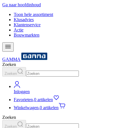
Ga naar hoofdinhoud
Toon hele assortiment
Klusadvies
Klantenservice
Actie
Bouwmarkten
GAMMA
Zoeken
Zoeken
Inloggen
Favorieten
,
0 artikelen
Winkelwagen
,
0 artikelen
Zoeken
Zoeken