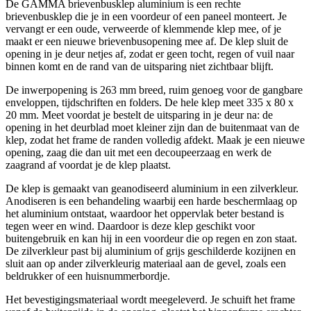
De GAMMA brievenbusklep aluminium is een rechte
brievenbusklep die je in een voordeur of een paneel monteert. Je
vervangt er een oude, verweerde of klemmende klep mee, of je
maakt er een nieuwe brievenbusopening mee af. De klep sluit de
opening in je deur netjes af, zodat er geen tocht, regen of vuil naar
binnen komt en de rand van de uitsparing niet zichtbaar blijft.
De inwerpopening is 263 mm breed, ruim genoeg voor de gangbare
enveloppen, tijdschriften en folders. De hele klep meet 335 x 80 x
20 mm. Meet voordat je bestelt de uitsparing in je deur na: de
opening in het deurblad moet kleiner zijn dan de buitenmaat van de
klep, zodat het frame de randen volledig afdekt. Maak je een nieuwe
opening, zaag die dan uit met een decoupeerzaag en werk de
zaagrand af voordat je de klep plaatst.
De klep is gemaakt van geanodiseerd aluminium in een zilverkleur.
Anodiseren is een behandeling waarbij een harde beschermlaag op
het aluminium ontstaat, waardoor het oppervlak beter bestand is
tegen weer en wind. Daardoor is deze klep geschikt voor
buitengebruik en kan hij in een voordeur die op regen en zon staat.
De zilverkleur past bij aluminium of grijs geschilderde kozijnen en
sluit aan op ander zilverkleurig materiaal aan de gevel, zoals een
beldrukker of een huisnummerbordje.
Het bevestigingsmateriaal wordt meegeleverd. Je schuift het frame