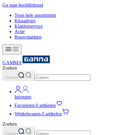
Ga naar hoofdinhoud
Toon hele assortiment
Klusadvies
Klantenservice
Actie
Bouwmarkten
GAMMA
Zoeken
Zoeken
Inloggen
Favorieten
,
0 artikelen
Winkelwagen
,
0 artikelen
Zoeken
Zoeken