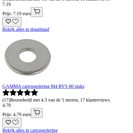
7
.
19
Prijs: 7.19 euro
Bekijk alles in draadstaaf
GAMMA carrosseriering M4 RVS 80 stuks
(
17
)
Beoordeeld met 4.3 van de 5 sterren, 17 klantreviews
4
.
79
Prijs: 4.79 euro
Bekijk alles in carrosseriering