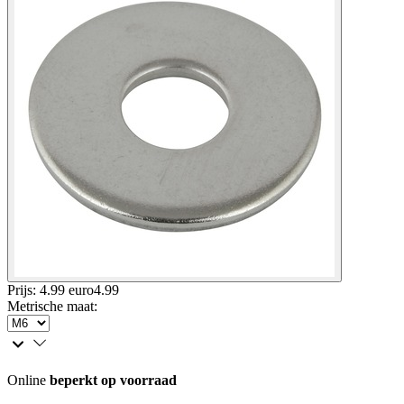
Prijs: 4.99 euro
4
.
99
Metrische maat
:
Online
beperkt op voorraad