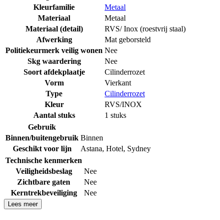
Kleurfamilie
Metaal
Materiaal
Metaal
Materiaal (detail)
RVS/ Inox (roestvrij staal)
Afwerking
Mat geborsteld
Politiekeurmerk veilig wonen
Nee
Skg waardering
Nee
Soort afdekplaatje
Cilinderrozet
Vorm
Vierkant
Type
Cilinderrozet
Kleur
RVS/INOX
Aantal stuks
1 stuks
Gebruik
Binnen/buitengebruik
Binnen
Geschikt voor lijn
Astana
,
Hotel
,
Sydney
Technische kenmerken
Veiligheidsbeslag
Nee
Zichtbare gaten
Nee
Kerntrekbeveiliging
Nee
Lees meer