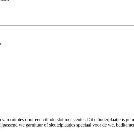
n.
van ruimtes door een cilinderslot met sleutel. Dit cilinderplaatje is g
ssend wc garnituur of sleutelplaatjes speciaal voor de wc, badkamer,