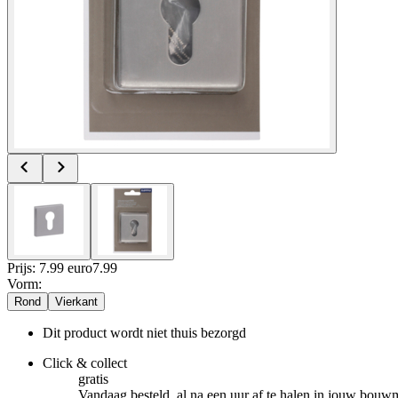
Prijs: 7.99 euro
7
.
99
Vorm
:
Rond
Vierkant
Dit product wordt niet thuis bezorgd
Click & collect
gratis
Vandaag besteld, al na een uur af te halen in jouw bouw