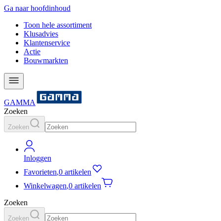
Ga naar hoofdinhoud
Toon hele assortiment
Klusadvies
Klantenservice
Actie
Bouwmarkten
GAMMA
Zoeken
Zoeken
Inloggen
Favorieten
,
0 artikelen
Winkelwagen
,
0 artikelen
Zoeken
Zoeken