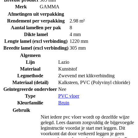
Merk
GAMMA
Afmetingen uit verpakking
Rendement per verpakking
2.98 m²
Aantal lamellen per pak
8
Dikte lamel
4 mm
Lengte lamel (excl verbinding)
1220 mm
Breedte lamel (excl verbinding)
305 mm
Algemeen
Lijn
Lazio
Materiaal
Kunststof
Legmethode
Zwevend met klikverbinding
Materiaal (detail)
Kalksteen
,
PVC (Polyvinyl chloride)
Geïntegreerde ondervloer
Nee
Type
PVC vloer
Kleurfamilie
Bruin
Gebruik
Niet iedere pvc vloer wordt op dezelfde wijze
gelegd. Lees daarom zorgvuldig de bijgevoegde
leginstructie voordat je start met leggen. Dit
voorkomt dat door verkeerd leggen je geen