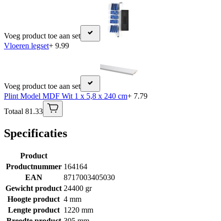
Voeg product toe aan set
Vloeren legset
+ 9.99
Voeg product toe aan set
Plint Model MDF Wit 1 x 5,8 x 240 cm
+ 7.79
Totaal 81.33
Specificaties
Product
Productnummer
164164
EAN
8717003405030
Gewicht product
24400 gr
Hoogte product
4 mm
Lengte product
1220 mm
Breedte product
305 mm