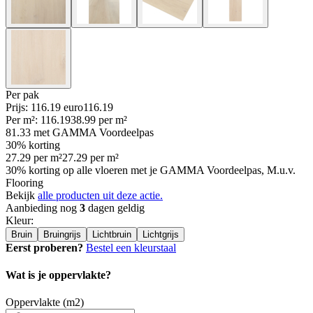
Per
pak
Prijs: 116.19 euro
116
.
19
Per
m²
:
116.19
38.99
per
m²
81.33
met GAMMA Voordeelpas
30% korting
27.29
per
m²
27.29
per
m²
30% korting op alle vloeren met je GAMMA Voordeelpas, M.u.v.
Flooring
Bekijk
alle producten uit deze actie.
Aanbieding nog
3
dagen geldig
Kleur
:
Bruin
Bruingrijs
Lichtbruin
Lichtgrijs
Eerst proberen?
Bestel een kleurstaal
Wat is je oppervlakte?
Oppervlakte (m2)