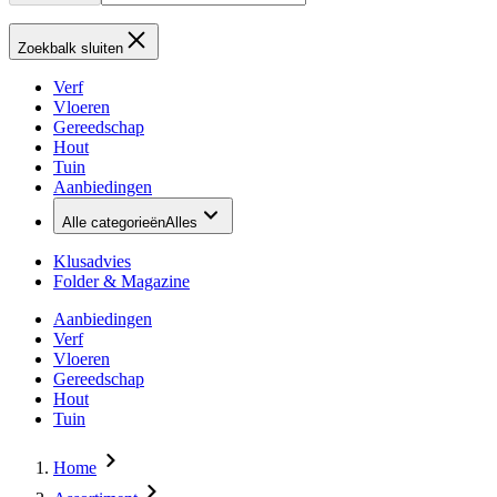
Zoekbalk sluiten
Verf
Vloeren
Gereedschap
Hout
Tuin
Aanbiedingen
Alle categorieën
Alles
Klusadvies
Folder & Magazine
Aanbiedingen
Verf
Vloeren
Gereedschap
Hout
Tuin
Home