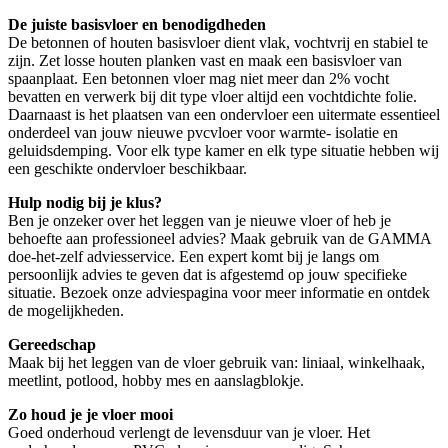
De juiste basisvloer en benodigdheden
De betonnen of houten basisvloer dient vlak, vochtvrij en stabiel te
zijn. Zet losse houten planken vast en maak een basisvloer van
spaanplaat. Een betonnen vloer mag niet meer dan 2% vocht
bevatten en verwerk bij dit type vloer altijd een vochtdichte folie.
Daarnaast is het plaatsen van een ondervloer een uitermate essentieel
onderdeel van jouw nieuwe pvcvloer voor warmte- isolatie en
geluidsdemping. Voor elk type kamer en elk type situatie hebben wij
een geschikte ondervloer beschikbaar.
Hulp nodig bij je klus?
Ben je onzeker over het leggen van je nieuwe vloer of heb je
behoefte aan professioneel advies? Maak gebruik van de GAMMA
doe-het-zelf adviesservice. Een expert komt bij je langs om
persoonlijk advies te geven dat is afgestemd op jouw specifieke
situatie. Bezoek onze adviespagina voor meer informatie en ontdek
de mogelijkheden.
Gereedschap
Maak bij het leggen van de vloer gebruik van: liniaal, winkelhaak,
meetlint, potlood, hobby mes en aanslagblokje.
Zo houd je je vloer mooi
Goed onderhoud verlengt de levensduur van je vloer. Het