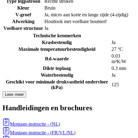
Type legpatroon
Rechte stroken
Kleur
Bruin
V-groef
Ja, micro aan korte en lange zijde (4-zijdig)
Afwerking
Houtlook met voelbare houtnerf
Voelbare structuur
Ja
Technische kenmerken
Krasbestendig
Ja
Maximale temperatuurbestendigheid
27 °C
0.03
Rd-waarde
m²K/W
Dikte toplaag
0.3 mm
Waterbestendig
Ja
Geschikt voor minimale drukvastheid ondervloer
125
(kPa)
Lees meer
Handleidingen en brochures
Montage-instructie
- (
NL
)
Montage-instructie
- (
FR/VL/NL
)