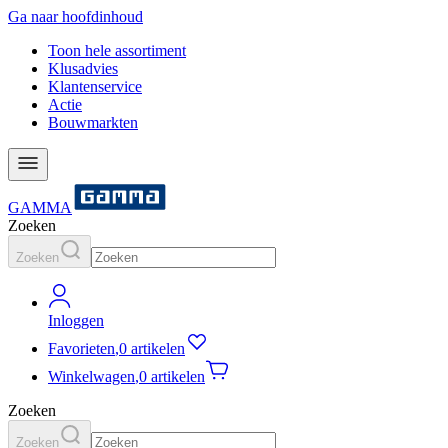
Ga naar hoofdinhoud
Toon hele assortiment
Klusadvies
Klantenservice
Actie
Bouwmarkten
GAMMA
Zoeken
Zoeken
Inloggen
Favorieten
,
0 artikelen
Winkelwagen
,
0 artikelen
Zoeken
Zoeken