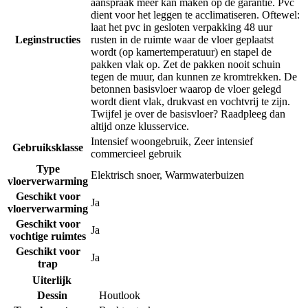
aanspraak meer kan maken op de garantie. Pvc
dient voor het leggen te acclimatiseren. Oftewel:
laat het pvc in gesloten verpakking 48 uur
Leginstructies
rusten in de ruimte waar de vloer geplaatst
wordt (op kamertemperatuur) en stapel de
pakken vlak op. Zet de pakken nooit schuin
tegen de muur, dan kunnen ze kromtrekken. De
betonnen basisvloer waarop de vloer gelegd
wordt dient vlak, drukvast en vochtvrij te zijn.
Twijfel je over de basisvloer? Raadpleeg dan
altijd onze klusservice.
Intensief woongebruik
,
Zeer intensief
Gebruiksklasse
commercieel gebruik
Type
Elektrisch snoer
,
Warmwaterbuizen
vloerverwarming
Geschikt voor
Ja
vloerverwarming
Geschikt voor
Ja
vochtige ruimtes
Geschikt voor
Ja
trap
Uiterlijk
Dessin
Houtlook