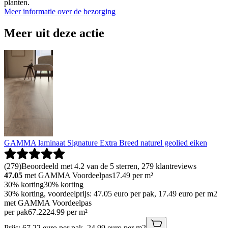
planten.
Meer informatie over de bezorging
Meer uit deze actie
GAMMA laminaat Signature Extra Breed naturel geolied eiken
(
279
)
Beoordeeld met 4.2 van de 5 sterren, 279 klantreviews
47.05
met GAMMA Voordeelpas
17.49
per m²
30% korting
30% korting
30% korting, voordeelprijs: 47.05 euro per pak, 17.49 euro per m2
met GAMMA Voordeelpas
per pak
67
.
22
24.99 per m²
Prijs: 67.22 euro per pak, 24.99 euro per m2