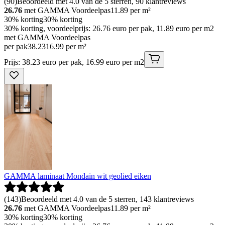
(
90
)
Beoordeeld met 4.0 van de 5 sterren, 90 klantreviews
26.76
met GAMMA Voordeelpas
11.89
per m²
30% korting
30% korting
30% korting, voordeelprijs: 26.76 euro per pak, 11.89 euro per m2
met GAMMA Voordeelpas
per pak
38
.
23
16.99 per m²
Prijs: 38.23 euro per pak, 16.99 euro per m2
GAMMA laminaat Mondain wit geolied eiken
(
143
)
Beoordeeld met 4.0 van de 5 sterren, 143 klantreviews
26.76
met GAMMA Voordeelpas
11.89
per m²
30% korting
30% korting