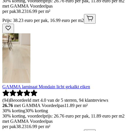
30% korting, voordeelprijs: 26.76 euro per pak, 11.89 euro per m2
met GAMMA Voordeelpas
per pak
38
.
23
16.99 per m²
Prijs: 38.23 euro per pak, 16.99 euro per m2
GAMMA laminaat Mondain licht gekalkt eiken
(
94
)
Beoordeeld met 4.0 van de 5 sterren, 94 klantreviews
26.76
met GAMMA Voordeelpas
11.89
per m²
30% korting
30% korting
30% korting, voordeelprijs: 26.76 euro per pak, 11.89 euro per m2
met GAMMA Voordeelpas
per pak
38
.
23
16.99 per m²