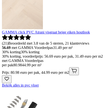
GAMMA click PVC Atrani visgraat beige eiken houtlook
(
21
)
Beoordeeld met 3.8 van de 5 sterren, 21 klantreviews
56.69
met GAMMA Voordeelpas
31.49
per m²
30% korting
30% korting
30% korting, voordeelprijs: 56.69 euro per pak, 31.49 euro per m2
met GAMMA Voordeelpas
per pak
80
.
98
44.99 per m²
Prijs: 80.98 euro per pak, 44.99 euro per m2
Bekijk alles in pvc vloer