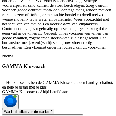
onderhoud van een PVC vloer is zeer eenvoudig. Scherpe
voorwerpen en zand kunnen de vloer beschadigen. Zorg daarom
voor een goede deurmat, maak de vloer regelmatig schoon met een
zachte bezem of stofzuiger met zachte borstel en dweil met zo
weinig mogelijk lauw water en pvcreiniger. Wees voorzichtig met
het schuiven van meubels en voorzie deze van viltplakkers.
Controleer de viltjes regelmatig op beschadigingen en zorg dat er
geen vuil in de viltjes zit. Gebruik viltjes voorzien van vilt en van
goede kwaliteit, zogenaamde stoelsokken zijn niet geschikt. Een
bureaustoel met (zwenk)wieltjes kan jouw vloer ernstig
beschadigen. Een vloermat onder het bureau kan dit voorkomen.
Nieuw
GAMMA Kluscoach
👋
Hoi klusser, ik ben de GAMMA Kluscoach, een handige chatbot,
en help je graag met je klus.
GAMMA Kluscoach - Altijd bereikbaar
Wat is de dikte van de planken?