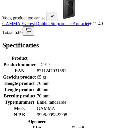
Voeg product toe aan set
GAMMA Everest Dubbel Stopcontact Antraciet
+ 11.49
Totaal 6.69
Specificaties
Product
Productnummer
115917
EAN
8711247031581
Gewicht product
65 gr
Hoogte product
70 mm
Lengte product
40 mm
Breedte product
70 mm
Type(nummer)
Enkel randaarde
Merk
GAMMA
N P K
9998-9998-9998
Algemeen
Lijn
Denali