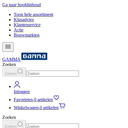
Ga naar hoofdinhoud
Toon hele assortiment
Klusadvies
Klantenservice
Actie
Bouwmarkten
GAMMA
Zoeken
Zoeken
Inloggen
Favorieten
,
0 artikelen
Winkelwagen
,
0 artikelen
Zoeken
Zoeken