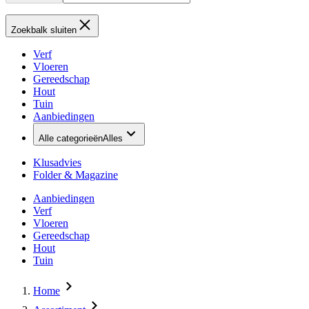
Zoekbalk sluiten
Verf
Vloeren
Gereedschap
Hout
Tuin
Aanbiedingen
Alle categorieën
Alles
Klusadvies
Folder & Magazine
Aanbiedingen
Verf
Vloeren
Gereedschap
Hout
Tuin
Home