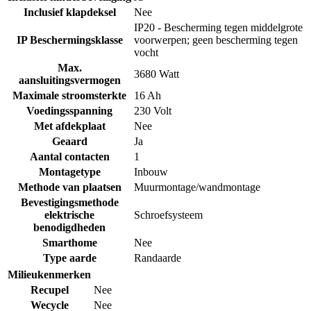
Inclusief klapdeksel
Nee
IP20 - Bescherming tegen middelgrote
IP Beschermingsklasse
voorwerpen; geen bescherming tegen
vocht
Max.
3680 Watt
aansluitingsvermogen
Maximale stroomsterkte
16 Ah
Voedingsspanning
230 Volt
Met afdekplaat
Nee
Geaard
Ja
Aantal contacten
1
Montagetype
Inbouw
Methode van plaatsen
Muurmontage/wandmontage
Bevestigingsmethode
elektrische
Schroefsysteem
benodigdheden
Smarthome
Nee
Type aarde
Randaarde
Milieukenmerken
Recupel
Nee
Wecycle
Nee