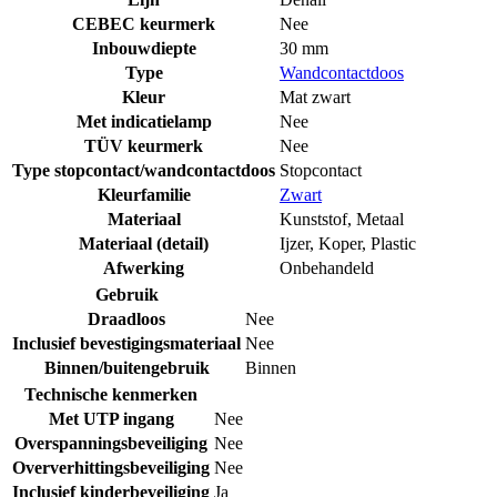
CEBEC keurmerk
Nee
Inbouwdiepte
30 mm
Type
Wandcontactdoos
Kleur
Mat zwart
Met indicatielamp
Nee
TÜV keurmerk
Nee
Type stopcontact/wandcontactdoos
Stopcontact
Kleurfamilie
Zwart
Materiaal
Kunststof
,
Metaal
Materiaal (detail)
Ijzer
,
Koper
,
Plastic
Afwerking
Onbehandeld
Gebruik
Draadloos
Nee
Inclusief bevestigingsmateriaal
Nee
Binnen/buitengebruik
Binnen
Technische kenmerken
Met UTP ingang
Nee
Overspanningsbeveiliging
Nee
Oververhittingsbeveiliging
Nee
Inclusief kinderbeveiliging
Ja