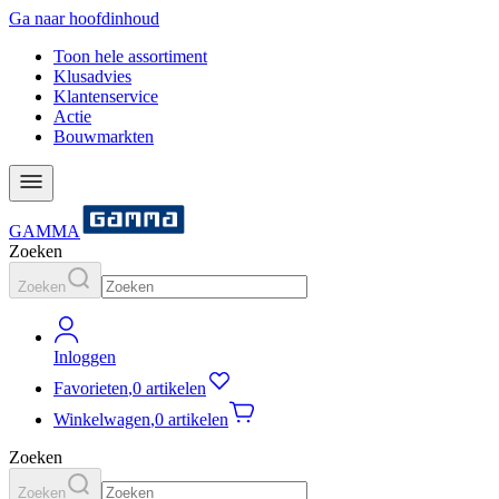
Ga naar hoofdinhoud
Toon hele assortiment
Klusadvies
Klantenservice
Actie
Bouwmarkten
GAMMA
Zoeken
Zoeken
Inloggen
Favorieten
,
0 artikelen
Winkelwagen
,
0 artikelen
Zoeken
Zoeken