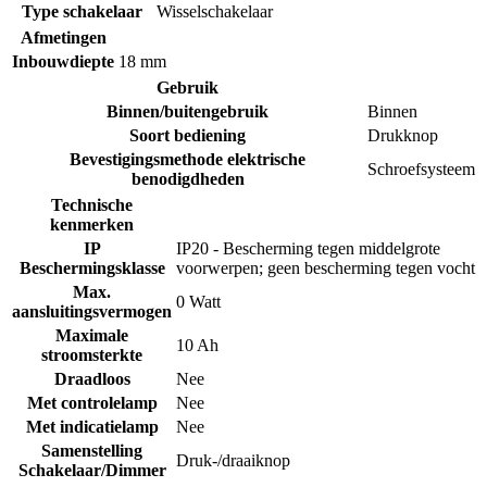
Type schakelaar
Wisselschakelaar
Afmetingen
Inbouwdiepte
18 mm
Gebruik
Binnen/buitengebruik
Binnen
Soort bediening
Drukknop
Bevestigingsmethode elektrische
Schroefsysteem
benodigdheden
Technische
kenmerken
IP
IP20 - Bescherming tegen middelgrote
Beschermingsklasse
voorwerpen; geen bescherming tegen vocht
Max.
0 Watt
aansluitingsvermogen
Maximale
10 Ah
stroomsterkte
Draadloos
Nee
Met controlelamp
Nee
Met indicatielamp
Nee
Samenstelling
Druk-/draaiknop
Schakelaar/Dimmer