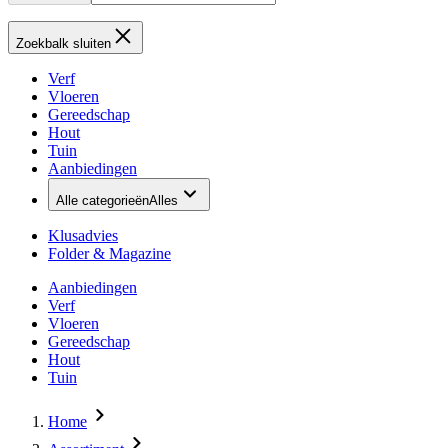
Zoekbalk sluiten
Verf
Vloeren
Gereedschap
Hout
Tuin
Aanbiedingen
Alle categorieën
Alles
Klusadvies
Folder & Magazine
Aanbiedingen
Verf
Vloeren
Gereedschap
Hout
Tuin
Home