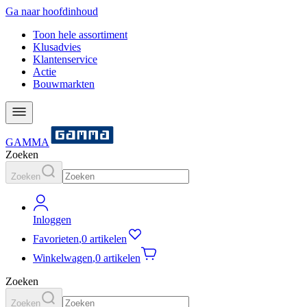
Ga naar hoofdinhoud
Toon hele assortiment
Klusadvies
Klantenservice
Actie
Bouwmarkten
GAMMA
Zoeken
Zoeken
Inloggen
Favorieten
,
0 artikelen
Winkelwagen
,
0 artikelen
Zoeken
Zoeken