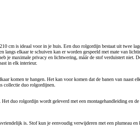
0 cm is ideaal voor in je huis. Een duo rolgordijn bestaat uit twee lag
en langs elkaar te schuiven kan er worden gespeeld met mate van lichtinv
, heb je maximale privacy en lichtwering, máár de stof verduistert niet. 
t in elk interieur.
lkaar komen te hangen. Het kan voor komen dat de banen van naast elkaar
s collectie duo rolgordijnen.
en. Het duo rolgordijn wordt geleverd met een montagehandleiding en d
svriendelijk is. Stof kun je eenvoudig verwijderen met een plumeau en 