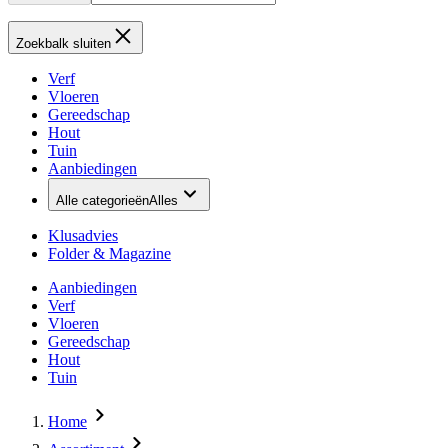
Zoekbalk sluiten
Verf
Vloeren
Gereedschap
Hout
Tuin
Aanbiedingen
Alle categorieën
Alles
Klusadvies
Folder & Magazine
Aanbiedingen
Verf
Vloeren
Gereedschap
Hout
Tuin
Home