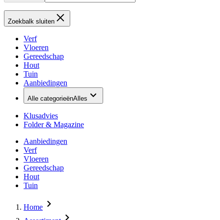
Zoekbalk sluiten
Verf
Vloeren
Gereedschap
Hout
Tuin
Aanbiedingen
Alle categorieën
Alles
Klusadvies
Folder & Magazine
Aanbiedingen
Verf
Vloeren
Gereedschap
Hout
Tuin
Home