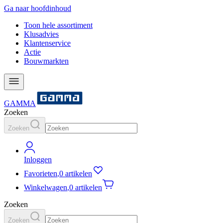
Ga naar hoofdinhoud
Toon hele assortiment
Klusadvies
Klantenservice
Actie
Bouwmarkten
GAMMA
Zoeken
Zoeken
Inloggen
Favorieten
,
0 artikelen
Winkelwagen
,
0 artikelen
Zoeken
Zoeken