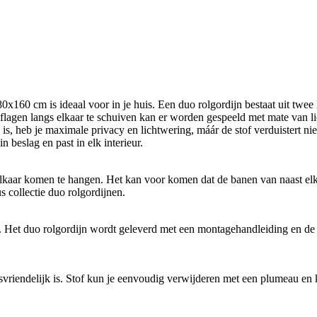
160 cm is ideaal voor in je huis. Een duo rolgordijn bestaat uit twee 
flagen langs elkaar te schuiven kan er worden gespeeld met mate van lich
n is, heb je maximale privacy en lichtwering, máár de stof verduistert ni
beslag en past in elk interieur.
lkaar komen te hangen. Het kan voor komen dat de banen van naast elkaar
s collectie duo rolgordijnen.
en. Het duo rolgordijn wordt geleverd met een montagehandleiding en d
svriendelijk is. Stof kun je eenvoudig verwijderen met een plumeau en 