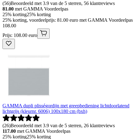
(
56
)
Beoordeeld met 3.9 van de 5 sterren, 56 klantreviews
81.00
met GAMMA Voordeelpas
25% korting
25% korting
25% korting, voordeelprijs: 81.00 euro met GAMMA Voordeelpas
108
.
00
Prijs: 108.00 euro
GAMMA dupli plisségordijn met greepbediening lichtdoorlatend
lichtgrijs (kleurnr. 6006) 100x180 cm (bxh)
(
26
)
Beoordeeld met 3.9 van de 5 sterren, 26 klantreviews
117.00
met GAMMA Voordeelpas
25% korting
25% korting