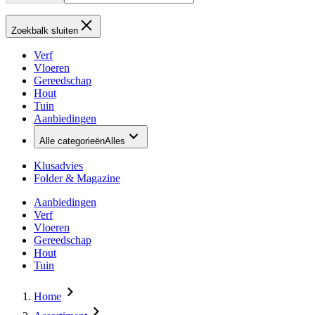
Zoekbalk sluiten
Verf
Vloeren
Gereedschap
Hout
Tuin
Aanbiedingen
Alle categorieën
Alles
Klusadvies
Folder & Magazine
Aanbiedingen
Verf
Vloeren
Gereedschap
Hout
Tuin
Home