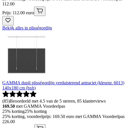
112
.
00
Prijs: 112.00 euro
Bekijk alles in plisségordijn
GAMMA dupli plisségordijn verduisterend antraciet (kleurnr. 6013)
140x180 cm (bxh)
(
85
)
Beoordeeld met 4.5 van de 5 sterren, 85 klantreviews
169.50
met GAMMA Voordeelpas
25% korting
25% korting
25% korting, voordeelprijs: 169.50 euro met GAMMA Voordeelpas
226
.
00