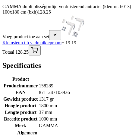
GAMMA dupli plisségordijn verduisterend antraciet (kleurnr. 6013)
100x180 cm (bxh)
128.25
Voeg product toe aan set
Klemsteun t.b.v. draaikiepraam
+ 19.19
Totaal 128.25
Specificaties
Product
Productnummer
158289
EAN
8711247103936
Gewicht product
1317 gr
Hoogte product
1800 mm
Lengte product
37 mm
Breedte product
1000 mm
Merk
GAMMA
Algemeen