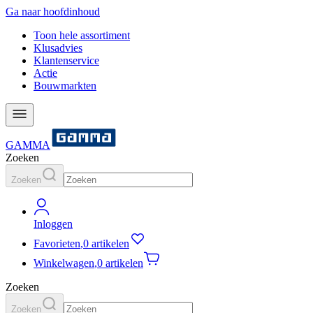
Ga naar hoofdinhoud
Toon hele assortiment
Klusadvies
Klantenservice
Actie
Bouwmarkten
GAMMA
Zoeken
Zoeken
Inloggen
Favorieten
,
0 artikelen
Winkelwagen
,
0 artikelen
Zoeken
Zoeken