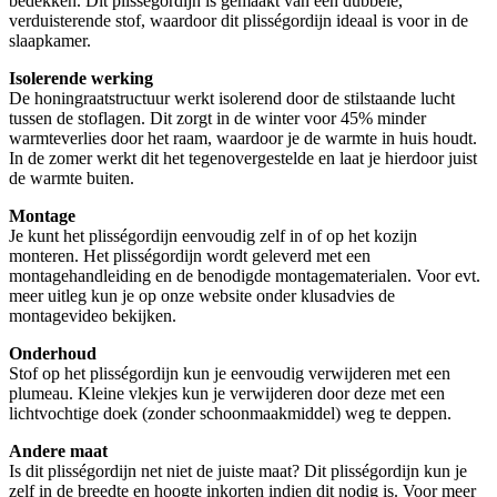
bedekken. Dit plisségordijn is gemaakt van een dubbele,
verduisterende stof, waardoor dit plisségordijn ideaal is voor in de
slaapkamer.
Isolerende werking
De honingraatstructuur werkt isolerend door de stilstaande lucht
tussen de stoflagen. Dit zorgt in de winter voor 45% minder
warmteverlies door het raam, waardoor je de warmte in huis houdt.
In de zomer werkt dit het tegenovergestelde en laat je hierdoor juist
de warmte buiten.
Montage
Je kunt het plisségordijn eenvoudig zelf in of op het kozijn
monteren. Het plisségordijn wordt geleverd met een
montagehandleiding en de benodigde montagematerialen. Voor evt.
meer uitleg kun je op onze website onder klusadvies de
montagevideo bekijken.
Onderhoud
Stof op het plisségordijn kun je eenvoudig verwijderen met een
plumeau. Kleine vlekjes kun je verwijderen door deze met een
lichtvochtige doek (zonder schoonmaakmiddel) weg te deppen.
Andere maat
Is dit plisségordijn net niet de juiste maat? Dit plisségordijn kun je
zelf in de breedte en hoogte inkorten indien dit nodig is. Voor meer