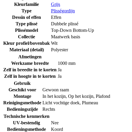
Kleurfamilie
Grijs
Type
Plisségordijn
Dessin of effen
Effen
Type plissé
Dubbele plissé
Plissémodel
Top-Down Bottom-Up
Collectie
Maatwerk basis
Kleur profiel/bovenbak
Wit
Materiaal (detail)
Polyester
Afmetingen
Werkzame breedte
1000 mm
Zelf in breedte in te korten
Ja
Zelf in hoogte in te korten
Ja
Gebruik
Geschikt voor
Gewoon raam
Montage
In het kozijn
,
Op het kozijn
,
Plafond
Reinigingsmethode
Licht vochtige doek
,
Plumeau
Bedieningszijde
Rechts
Technische kenmerken
UV-bestendig
Nee
Bedieningsmethode
Koord