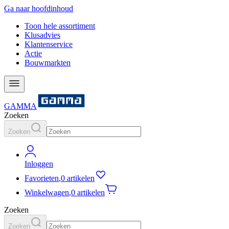
Ga naar hoofdinhoud
Toon hele assortiment
Klusadvies
Klantenservice
Actie
Bouwmarkten
GAMMA
Zoeken
Zoeken
Inloggen
Favorieten
,
0 artikelen
Winkelwagen
,
0 artikelen
Zoeken
Zoeken