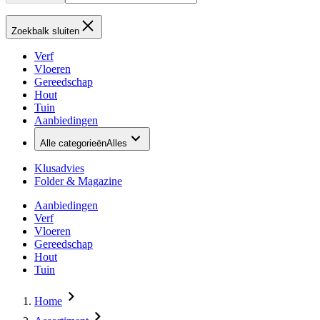
Zoekbalk sluiten
Verf
Vloeren
Gereedschap
Hout
Tuin
Aanbiedingen
Alle categorieën
Alles
Klusadvies
Folder & Magazine
Aanbiedingen
Verf
Vloeren
Gereedschap
Hout
Tuin
Home