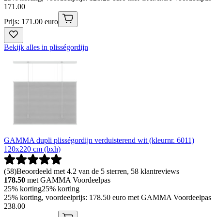
171
.
00
Prijs: 171.00 euro
Bekijk alles in plisségordijn
GAMMA dupli plisségordijn verduisterend wit (kleurnr. 6011)
120x220 cm (bxh)
(
58
)
Beoordeeld met 4.2 van de 5 sterren, 58 klantreviews
178.50
met GAMMA Voordeelpas
25% korting
25% korting
25% korting, voordeelprijs: 178.50 euro met GAMMA Voordeelpas
238
.
00