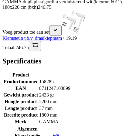
GAMMA dupli plisségordijn verduisterend wit (kleurnr. 6011)
180x220 cm (bxh)
246.75
Voeg product toe aan set
Klemsteun t.b.v. draaikiepraam
+ 19.19
Totaal 246.75
Specificaties
Product
Productnummer
158285
EAN
8711247103899
Gewicht product
2433 gr
Hoogte product
2200 mm
Lengte product
37 mm
Breedte product
1800 mm
Merk
GAMMA
Algemeen
Kleurfamilie
Wit