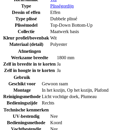
Type
Plisségordijn
Dessin of effen
Effen
Type plissé
Dubbele plissé
Plissémodel
Top-Down Bottom-Up
Collectie
Maatwerk basis
Kleur profiel/bovenbak
Wit
Materiaal (detail)
Polyester
Afmetingen
Werkzame breedte
1800 mm
Zelf in breedte in te korten
Ja
Zelf in hoogte in te korten
Ja
Gebruik
Geschikt voor
Gewoon raam
Montage
In het kozijn
,
Op het kozijn
,
Plafond
Reinigingsmethode
Licht vochtige doek
,
Plumeau
Bedieningszijde
Rechts
Technische kenmerken
UV-bestendig
Nee
Bedieningsmethode
Koord
Vochtbestendig
Nee