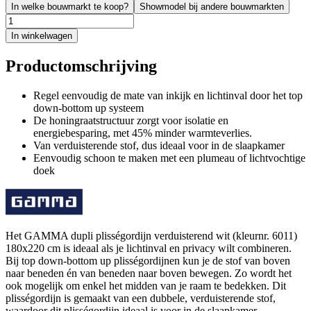
In welke bouwmarkt te koop?
Showmodel bij andere bouwmarkten
In winkelwagen
Productomschrijving
Regel eenvoudig de mate van inkijk en lichtinval door het top
down-bottom up systeem
De honingraatstructuur zorgt voor isolatie en
energiebesparing, met 45% minder warmteverlies.
Van verduisterende stof, dus ideaal voor in de slaapkamer
Eenvoudig schoon te maken met een plumeau of lichtvochtige
doek
Het GAMMA dupli plisségordijn verduisterend wit (kleurnr. 6011)
180x220 cm is ideaal als je lichtinval en privacy wilt combineren.
Bij top down-bottom up plisségordijnen kun je de stof van boven
naar beneden én van beneden naar boven bewegen. Zo wordt het
ook mogelijk om enkel het midden van je raam te bedekken. Dit
plisségordijn is gemaakt van een dubbele, verduisterende stof,
waardoor dit plisségordijn ideaal is voor in de slaapkamer.