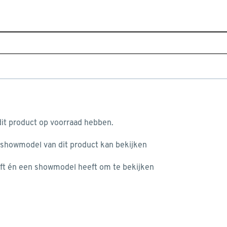
Home
Assortiment
Raamdecoratie
Plisségordijnen
P
aam 7224 beige lichtdoorlatend op maat
aan je winkelwagen
GA
it product op voorraad hebben.
Het
 showmodel van dit product kan bekijken
pri
ft én een showmodel heeft om te bekijken
lic
misgegaan...
man
Ste
het niet mogelijke om meer exemplaren te bestellen.