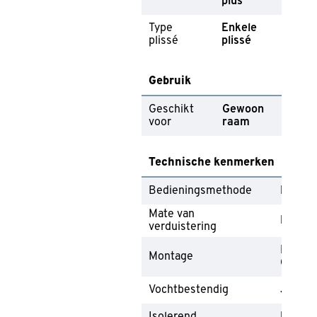
plus
Type
Enkele
plissé
plissé
Gebruik
Geschikt
Gewoon
voor
raam
Technische kenmerken
Bedieningsmethode
Koord
Mate van
Lichtd
verduistering
In het 
Montage
Op het 
Vochtbestendig
Ja