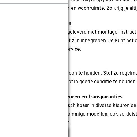
stelt dit plisségordijn bij GAMMA volledig af op jouw situatie. 
st wat het beste past bij je raam en woonruimte. Zo krijg je al
f monteren of laten installeren
 plisségordijn wordt compleet geleverd met montage-instruct
 dat schroeven en pluggen niet zijn inbegrepen. Je kunt het 
kman via de GAMMA montageservice.
derhoud zonder gedoe
sségordijnen zijn eenvoudig schoon te houden. Stof ze regelm
 schoonmaakmiddelen om de stof in goede conditie te houden.
rkrijgbaar in verschillende kleuren en transparanties
sségordijnen zijn bij GAMMA beschikbaar in diverse kleuren en s
htdoorlatende varianten of, bij sommige modellen, ook verduiste
 jouw interieur en lichtwens past.
Sluiten