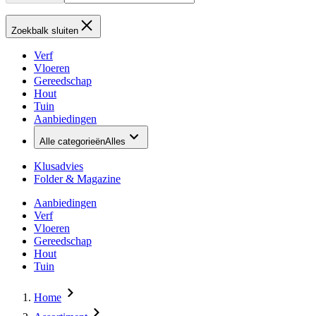
Zoekbalk sluiten
Verf
Vloeren
Gereedschap
Hout
Tuin
Aanbiedingen
Alle categorieën
Alles
Klusadvies
Folder & Magazine
Aanbiedingen
Verf
Vloeren
Gereedschap
Hout
Tuin
Home