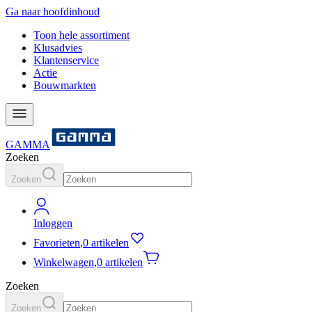
Ga naar hoofdinhoud
Toon hele assortiment
Klusadvies
Klantenservice
Actie
Bouwmarkten
GAMMA
Zoeken
Zoeken
Inloggen
Favorieten
,
0 artikelen
Winkelwagen
,
0 artikelen
Zoeken
Zoeken