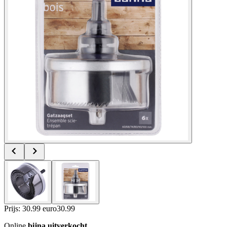
Prijs: 30.99 euro
30
.
99
Online
bijna uitverkocht