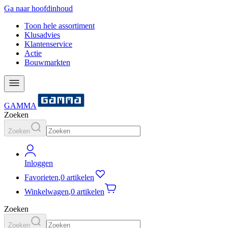
Ga naar hoofdinhoud
Toon hele assortiment
Klusadvies
Klantenservice
Actie
Bouwmarkten
GAMMA
Zoeken
Zoeken
Inloggen
Favorieten
,
0 artikelen
Winkelwagen
,
0 artikelen
Zoeken
Zoeken