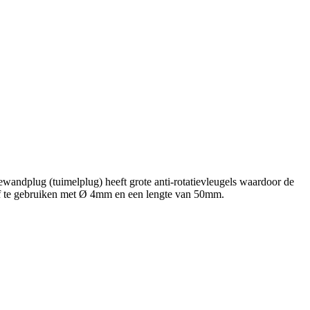
andplug (tuimelplug) heeft grote anti-rotatievleugels waardoor de
oef te gebruiken met Ø 4mm en een lengte van 50mm.