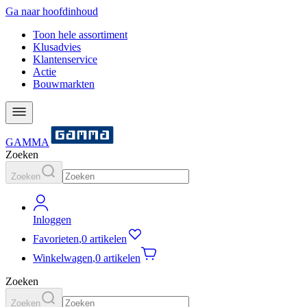
Ga naar hoofdinhoud
Toon hele assortiment
Klusadvies
Klantenservice
Actie
Bouwmarkten
GAMMA
Zoeken
Zoeken
Inloggen
Favorieten
,
0 artikelen
Winkelwagen
,
0 artikelen
Zoeken
Zoeken