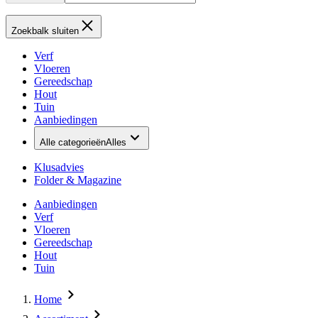
Zoekbalk sluiten
Verf
Vloeren
Gereedschap
Hout
Tuin
Aanbiedingen
Alle categorieën
Alles
Klusadvies
Folder & Magazine
Aanbiedingen
Verf
Vloeren
Gereedschap
Hout
Tuin
Home