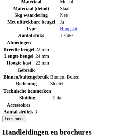
Materiaal
Metaal
Materiaal (detail)
Staal
Skg waardering
Nee
Met uittrekbare beugel
Ja
Type
Hangslot
Aantal stuks
1 stuks
Afmetingen
Breedte beugel
22 mm
Lengte beugel
24 mm
Hoogte kast
22 mm
Gebruik
Binnen/buitengebruik
Binnen
,
Buiten
Bediening
Sleutel
Technische kenmerken
Sluiting
Enkel
Accessoires
Aantal sleutels
3
Lees meer
Handleidingen en brochures