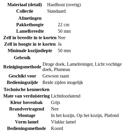
Materiaal (detail)
Hardhout (overig)
Collectie
Standaard
Afmetingen
Pakkethoogte
22 cm
Lamelbreedte
50 mm
Zelf in breedte in te korten
Nee
Zelf in hoogte in te korten
Ja
Minimale kozijndiepte
50 mm
Gebruik
Droge doek
,
Lamelreiniger
,
Licht vochtige
Reinigingsmethode
doek
,
Plumeau
Geschikt voor
Gewoon raam
Bedieningszijde
Beide zijden mogelijk
Technische kenmerken
Mate van verduistering
Lichtdoorlatend
Kleur bovenbak
Grijs
Brandvertragend
Nee
Montage
In het kozijn
,
Op het kozijn
,
Plafond
Vorm lamel
Vlakke lamel
Bedieningsmethode
Koord