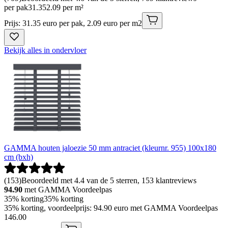
per pak
31
.
35
2.09 per m²
Prijs: 31.35 euro per pak, 2.09 euro per m2
Bekijk alles in ondervloer
GAMMA houten jaloezie 50 mm antraciet (kleurnr. 955) 100x180
cm (bxh)
(
153
)
Beoordeeld met 4.4 van de 5 sterren, 153 klantreviews
94.90
met GAMMA Voordeelpas
35% korting
35% korting
35% korting, voordeelprijs: 94.90 euro met GAMMA Voordeelpas
146
.
00