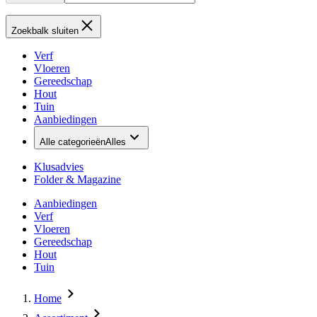
Zoekbalk sluiten
Verf
Vloeren
Gereedschap
Hout
Tuin
Aanbiedingen
Alle categorieën
Alles
Klusadvies
Folder & Magazine
Aanbiedingen
Verf
Vloeren
Gereedschap
Hout
Tuin
Home