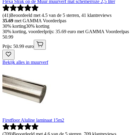
Flexa Strak op de Muur muurverf mat schemerroze 2,5 liter
(
41
)
Beoordeeld met 4.5 van de 5 sterren, 41 klantreviews
35.69
met GAMMA Voordeelpas
30% korting
30% korting
30% korting, voordeelprijs: 35.69 euro met GAMMA Voordeelpas
50
.
99
Prijs: 50.99 euro
Bekijk alles in muurverf
Firstfloor Aluline laminaat 15m2
(
709
)
Beoordeeld met 4.6 van de 5 sterren, 709 klantreviews