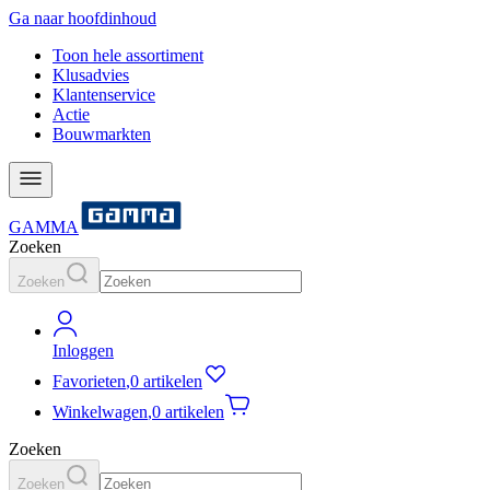
Ga naar hoofdinhoud
Toon hele assortiment
Klusadvies
Klantenservice
Actie
Bouwmarkten
GAMMA
Zoeken
Zoeken
Inloggen
Favorieten
,
0 artikelen
Winkelwagen
,
0 artikelen
Zoeken
Zoeken