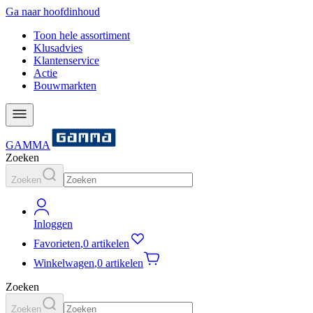
Ga naar hoofdinhoud
Toon hele assortiment
Klusadvies
Klantenservice
Actie
Bouwmarkten
GAMMA
Zoeken
Zoeken
Inloggen
Favorieten
,
0 artikelen
Winkelwagen
,
0 artikelen
Zoeken
Zoeken