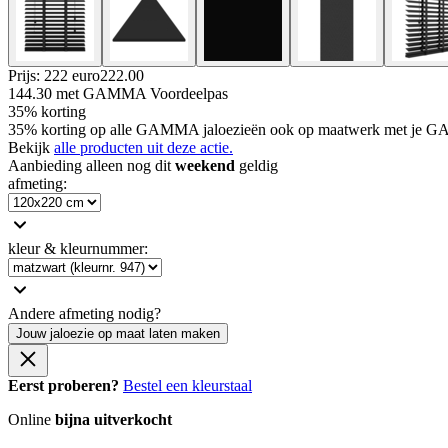
Prijs: 222 euro
222
.
00
144.30
met GAMMA Voordeelpas
35% korting
35% korting op alle GAMMA jaloezieën ook op maatwerk met je G
Bekijk
alle producten uit deze actie.
Aanbieding alleen nog dit
weekend
geldig
afmeting
:
kleur & kleurnummer
:
Andere afmeting nodig?
Jouw jaloezie op maat laten maken
Eerst proberen?
Bestel een kleurstaal
Online
bijna uitverkocht