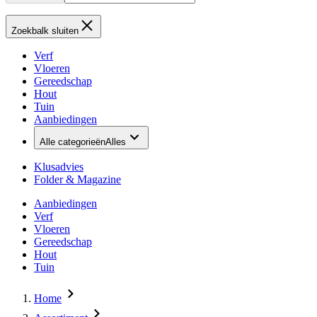
Zoekbalk sluiten
Verf
Vloeren
Gereedschap
Hout
Tuin
Aanbiedingen
Alle categorieën
Alles
Klusadvies
Folder & Magazine
Aanbiedingen
Verf
Vloeren
Gereedschap
Hout
Tuin
Home