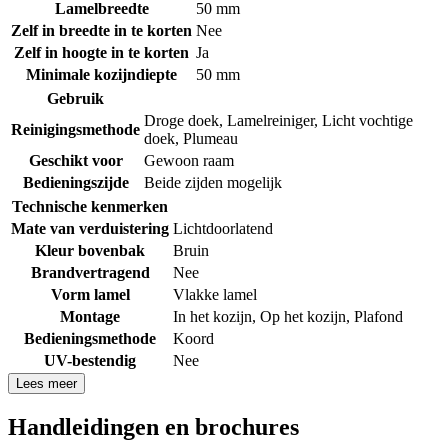
Lamelbreedte
50 mm
Zelf in breedte in te korten
Nee
Zelf in hoogte in te korten
Ja
Minimale kozijndiepte
50 mm
Gebruik
Droge doek
,
Lamelreiniger
,
Licht vochtige
Reinigingsmethode
doek
,
Plumeau
Geschikt voor
Gewoon raam
Bedieningszijde
Beide zijden mogelijk
Technische kenmerken
Mate van verduistering
Lichtdoorlatend
Kleur bovenbak
Bruin
Brandvertragend
Nee
Vorm lamel
Vlakke lamel
Montage
In het kozijn
,
Op het kozijn
,
Plafond
Bedieningsmethode
Koord
UV-bestendig
Nee
Lees meer
Handleidingen en brochures