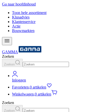
Ga naar hoofdinhoud
Toon hele assortiment
Klusadvies
Klantenservice
Actie
Bouwmarkten
GAMMA
Zoeken
Zoeken
Inloggen
Favorieten
,
0 artikelen
Winkelwagen
,
0 artikelen
Zoeken
Zoeken