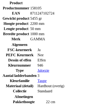
Product
Productnummer
158105
EAN
8711247102724
Gewicht product
5455 gr
Hoogte product
2200 mm
Lengte product
50 mm
Breedte product
1000 mm
Merk
GAMMA
Algemeen
FSC-keurmerk
Ja
PEFC Keurmerk
Nee
Dessin of effen
Effen
Kleurnummer
946
Type
Jaloezie
Aantal ladderbanden
3
Kleurfamilie
Taupe
Materiaal (detail)
Hardhout (overig)
Collectie
Standaard
Afmetingen
Pakkethoogte
22 cm