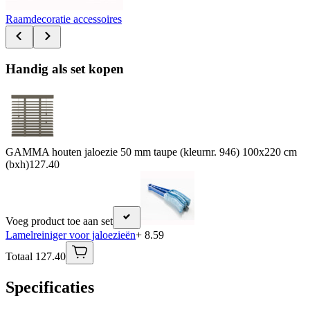
Raamdecoratie accessoires
Handig als set kopen
GAMMA houten jaloezie 50 mm taupe (kleurnr. 946) 100x220 cm
(bxh)
127.40
Voeg product toe aan set
Lamelreiniger voor jaloezieën
+ 8.59
Totaal 127.40
Specificaties