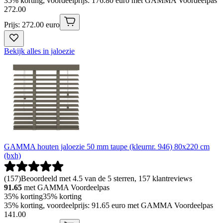
35% korting, voordeelprijs: 176.80 euro met GAMMA Voordeelpas
272
.
00
Prijs: 272.00 euro
Bekijk alles in jaloezie
GAMMA houten jaloezie 50 mm taupe (kleurnr. 946) 80x220 cm
(bxh)
(
157
)
Beoordeeld met 4.5 van de 5 sterren, 157 klantreviews
91.65
met GAMMA Voordeelpas
35% korting
35% korting
35% korting, voordeelprijs: 91.65 euro met GAMMA Voordeelpas
141
.
00