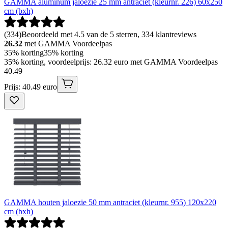
GAMMA aluminum jaloezie 25 mm antraciet (kleurnr. 226) 60x250
cm (bxh)
(
334
)
Beoordeeld met 4.5 van de 5 sterren, 334 klantreviews
26.32
met GAMMA Voordeelpas
35% korting
35% korting
35% korting, voordeelprijs: 26.32 euro met GAMMA Voordeelpas
40
.
49
Prijs: 40.49 euro
GAMMA houten jaloezie 50 mm antraciet (kleurnr. 955) 120x220
cm (bxh)