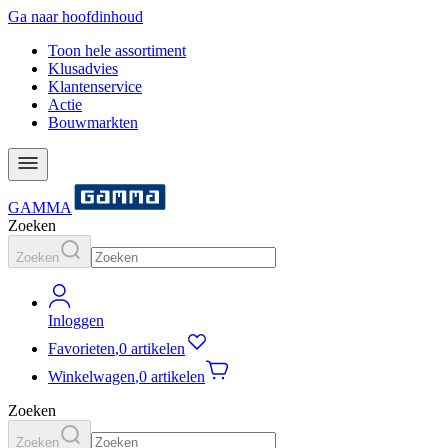
Ga naar hoofdinhoud
Toon hele assortiment
Klusadvies
Klantenservice
Actie
Bouwmarkten
GAMMA
Zoeken
Zoeken
Inloggen
Favorieten
,
0 artikelen
Winkelwagen
,
0 artikelen
Zoeken
Zoeken