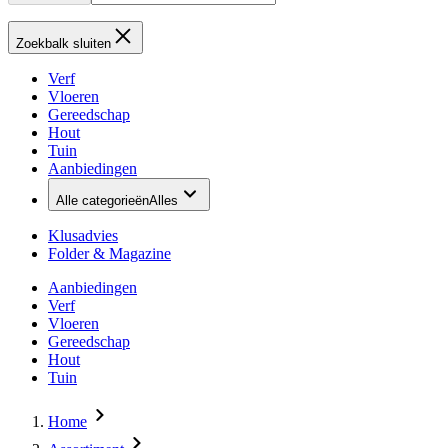
Zoekbalk sluiten
Verf
Vloeren
Gereedschap
Hout
Tuin
Aanbiedingen
Alle categorieën
Alles
Klusadvies
Folder & Magazine
Aanbiedingen
Verf
Vloeren
Gereedschap
Hout
Tuin
Home