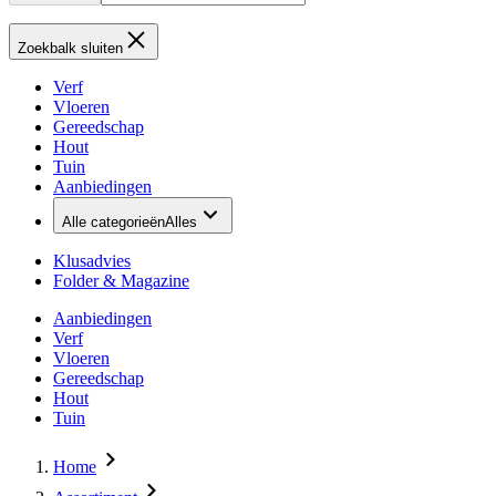
Zoekbalk sluiten
Verf
Vloeren
Gereedschap
Hout
Tuin
Aanbiedingen
Alle categorieën
Alles
Klusadvies
Folder & Magazine
Aanbiedingen
Verf
Vloeren
Gereedschap
Hout
Tuin
Home