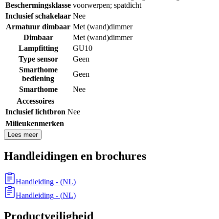
Beschermingsklasse
voorwerpen; spatdicht
Inclusief schakelaar
Nee
Armatuur dimbaar
Met (wand)dimmer
Dimbaar
Met (wand)dimmer
Lampfitting
GU10
Type sensor
Geen
Smarthome
Geen
bediening
Smarthome
Nee
Accessoires
Inclusief lichtbron
Nee
Milieukenmerken
Lees meer
Handleidingen en brochures
Handleiding
- (
NL
)
Handleiding
- (
NL
)
Productveiligheid