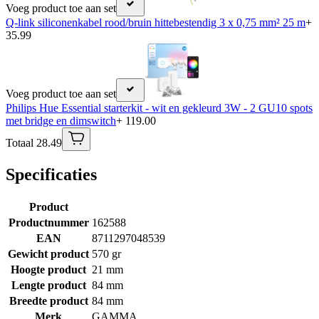
Voeg product toe aan set
Q-link siliconenkabel rood/bruin hittebestendig 3 x 0,75 mm² 25 m
+
35.99
Voeg product toe aan set
Philips Hue Essential starterkit - wit en gekleurd 3W - 2 GU10 spots
met bridge en dimswitch
+ 119.00
Totaal 28.49
Specificaties
Product
Productnummer
162588
EAN
8711297048539
Gewicht product
570 gr
Hoogte product
21 mm
Lengte product
84 mm
Breedte product
84 mm
Merk
GAMMA