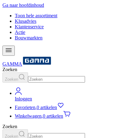
Ga naar hoofdinhoud
Toon hele assortiment
Klusadvies
Klantenservice
Actie
Bouwmarkten
GAMMA
Zoeken
Zoeken
Inloggen
Favorieten
,
0 artikelen
Winkelwagen
,
0 artikelen
Zoeken
Zoeken