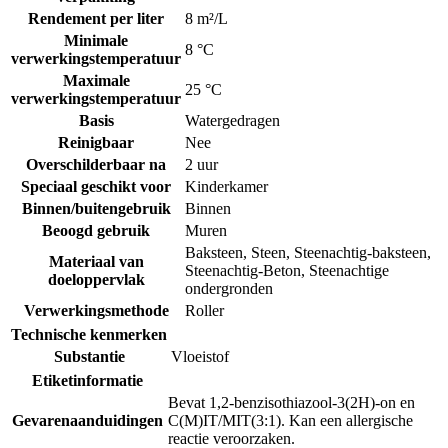
Rendement per liter
8 m²/L
Minimale
8 °C
verwerkingstemperatuur
Maximale
25 °C
verwerkingstemperatuur
Basis
Watergedragen
Reinigbaar
Nee
Overschilderbaar na
2 uur
Speciaal geschikt voor
Kinderkamer
Binnen/buitengebruik
Binnen
Beoogd gebruik
Muren
Baksteen
,
Steen
,
Steenachtig-baksteen
,
Materiaal van
Steenachtig-Beton
,
Steenachtige
doeloppervlak
ondergronden
Verwerkingsmethode
Roller
Technische kenmerken
Substantie
Vloeistof
Etiketinformatie
Bevat 1,2-benzisothiazool-3(2H)-on en
Gevarenaanduidingen
C(M)IT/MIT(3:1). Kan een allergische
reactie veroorzaken.