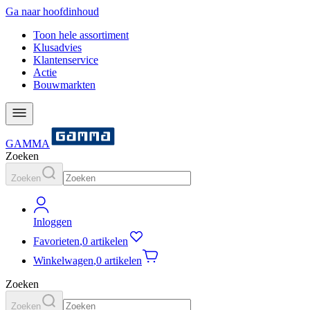
Ga naar hoofdinhoud
Toon hele assortiment
Klusadvies
Klantenservice
Actie
Bouwmarkten
GAMMA
Zoeken
Zoeken
Inloggen
Favorieten
,
0 artikelen
Winkelwagen
,
0 artikelen
Zoeken
Zoeken