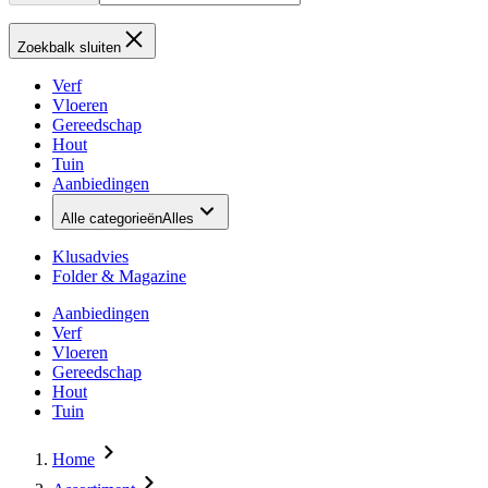
Zoekbalk sluiten
Verf
Vloeren
Gereedschap
Hout
Tuin
Aanbiedingen
Alle categorieën
Alles
Klusadvies
Folder & Magazine
Aanbiedingen
Verf
Vloeren
Gereedschap
Hout
Tuin
Home