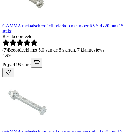
GAMMA metaalschroef cilinderkop met moer RVS 4x20 mm 15
stuks
Best beoordeeld
(
7
)
Beoordeeld met 5.0 van de 5 sterren, 7 klantreviews
4
.
99
Prijs: 4.99 euro
GAMMA metaalschroef platkop met moer verzinkt 3x30 mm 15