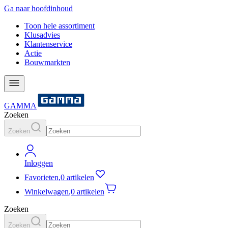
Ga naar hoofdinhoud
Toon hele assortiment
Klusadvies
Klantenservice
Actie
Bouwmarkten
GAMMA
Zoeken
Zoeken
Inloggen
Favorieten
,
0 artikelen
Winkelwagen
,
0 artikelen
Zoeken
Zoeken