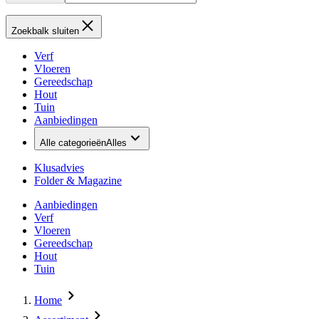
Zoekbalk sluiten
Verf
Vloeren
Gereedschap
Hout
Tuin
Aanbiedingen
Alle categorieën
Alles
Klusadvies
Folder & Magazine
Aanbiedingen
Verf
Vloeren
Gereedschap
Hout
Tuin
Home